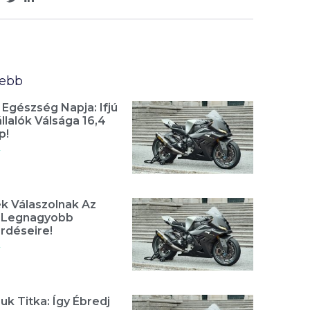
sebb
 Egészség Napja: Ifjú
lalók Válsága 16,4
p!
»
k Válaszolnak Az
t Legnagyobb
rdéseire!
»
uk Titka: Így Ébredj