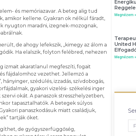
Energik
Reggele
yelem- és memóriazavar. A beteg alig tud
Megnézem 
, amikor kellene. Gyakran ok nélkül fáradt,
nak nyugton maradni, izegnek-mozognak,
babrálnak.
Terapeut
United 
erült, de ahogy lefekszik, „kimegy az álom a
Elfogadó
gódik. Ha elalszik, folyton felébred, nehezen
Megnézem 
g izmait akaratlanul megfeszíti, fogait
 és fájdalomhoz vezethet. Jellemző a
 hányinger, szédülés, izzadás, szívdobogás,
rfájdalmak, gyakori vizelési- székelési inger
k szervi okát. A panaszok stresszhelyzetben,
enkor tapasztalhatók. A betegek súlyos
 Gyakori panaszkodásuk miatt családjuk,
Se
ek” tartják őket.
egíthet, de gyógyszerfüggőség,