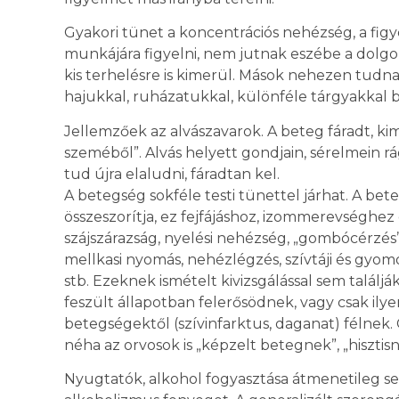
Gyakori tünet a koncentrációs nehézség, a fig
munkájára figyelni, nem jutnak eszébe a dolgok
kis terhelésre is kimerül. Mások nehezen tud
hajukkal, ruházatukkal, különféle tárgyakkal 
Jellemzőek az alvászavarok. A beteg fáradt, kim
szeméből”. Alvás helyett gondjain, sérelmein rá
tud újra elaludni, fáradtan kel.
A betegség sokféle testi tünettel járhat. A bete
összeszorítja, ez fejfájáshoz, izommerevséghez
szájszárazság, nyelési nehézség, „gombócérzés”,
mellkasi nyomás, nehézlégzés, szívtáji és gyomo
stb. Ezeknek ismételt kivizsgálással sem találjá
feszült állapotban felerősödnek, vagy csak ily
betegségektől (szívinfarktus, daganat) félnek.
néha az orvosok is „képzelt betegnek”, „hisztisn
Nyugtatók, alkohol fogyasztása átmenetileg s