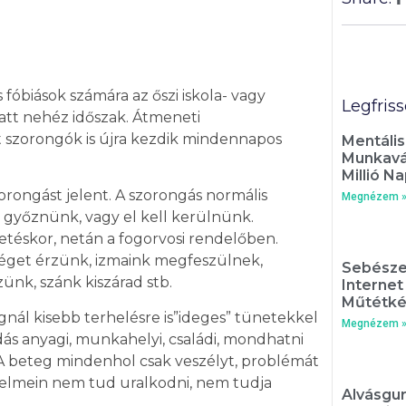
 fóbiások számára az őszi iskola- vagy
Legfris
tt nehéz időszak. Átmeneti
 szorongók is újra kezdik mindennapos
Mentális
Munkavál
Millió Na
orongást jelent. A szorongás normális
Megnézem 
ll győznünk, vagy el kell kerülnünk.
tetéskor, netán a fogorvosi rendelőben.
éget érzünk, izmaink megfeszülnek,
Sebésze
nk, szánk kiszárad stb.
Interne
Műtétké
nál kisebb terhelésre is”ideges” tünetekkel
Megnézem 
ás anyagi, munkahelyi, családi, mondhatni
 A beteg mindenhol csak veszélyt, problémát
sejtelmein nem tud uralkodni, nem tudja
Alvásgur