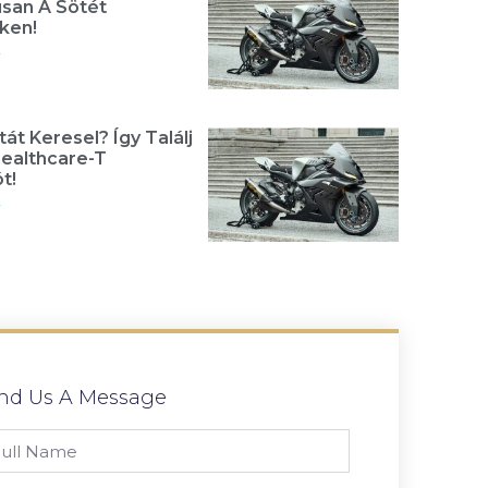
usan A Sötét
ken!
»
át Keresel? Így Találj
Healthcare-T
t!
»
nd Us A Message