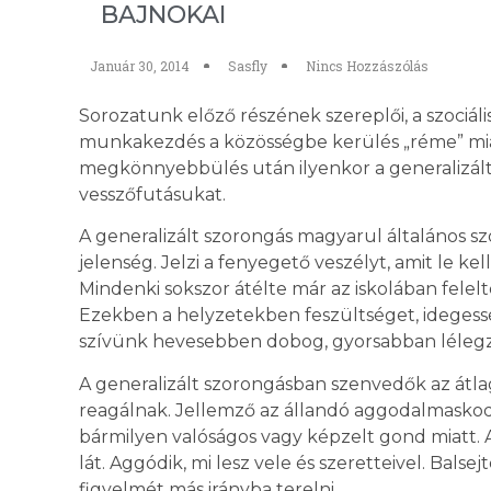
BAJNOKAI
Január 30, 2014
Sasfly
Nincs Hozzászólás
Sorozatunk előző részének szereplői, a szociális
munkakezdés a közösségbe kerülés „réme” mia
megkönnyebbülés után ilyenkor a generalizált
vesszőfutásukat.
A generalizált szorongás magyarul általános sz
jelenség. Jelzi a fenyegető veszélyt, amit le ke
Mindenki sokszor átélte már az iskolában felel
Ezekben a helyzetekben feszültséget, idegess
szívünk hevesebben dobog, gyorsabban lélegzü
A generalizált szorongásban szenvedők az átlag
reagálnak. Jellemző az állandó aggodalmaskod
bármilyen valóságos vagy képzelt gond miatt.
lát. Aggódik, mi lesz vele és szeretteivel. Bal
figyelmét más irányba terelni.