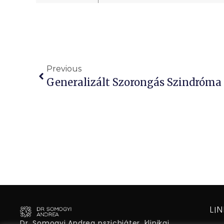
Previous
Generalizált Szorongás Szindróma
LI
Dr. Somogyi Andrea pszichiáter, klinikai