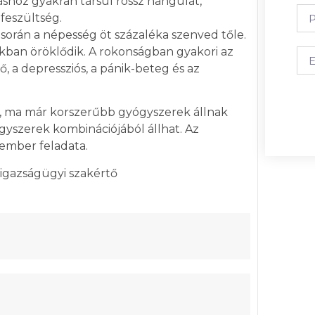
áshoz gyakran társul rossz hangulat,
feszültség.
 során a népesség öt százaléka szenved tőle.
kban öröklődik. A rokonságban gyakori az
, a depressziós, a pánik-beteg és az
, ma már korszerűbb gyógyszerek állnak
gyszerek kombinációjából állhat. Az
kember feladata.
, igazságügyi szakértő