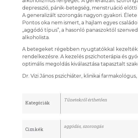
alkoholizmus fenyeget. A generalizált szorong
depresszió, pánik-betegség, menstruáció előtti 
A generalizált szorongás nagyon gyakori. Élete
Pontos oka nem ismert, a hajlam egyes családo
„aggódó típus”, a hasonló panaszoktól szenvedő
alkoholista.
A betegeket régebben nyugtatókkal kezelték
rendelkezésre. A kezelés pszichoterápia és gyó
optimális megoldás kiválasztása tapasztalt sza
Dr. Vizi János pszichiáter, klinikai farmakológus
Tűnetekről érthetően
Kategóriák
aggódás
,
szorongás
Cimkék