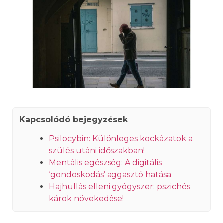
Kapcsolódó bejegyzések
Psilocybin: Különleges kockázatok a
szülés utáni időszakban!
Mentális egészség: A digitális
‘gondoskodás’ aggasztó hatása
Hajhullás elleni gyógyszer: pszichés
károk növekedése!