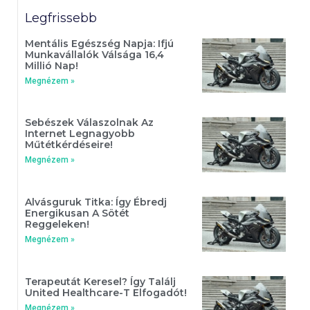
Legfrissebb
Mentális Egészség Napja: Ifjú
Munkavállalók Válsága 16,4
Millió Nap!
Megnézem »
Sebészek Válaszolnak Az
Internet Legnagyobb
Műtétkérdéseire!
Megnézem »
Alvásguruk Titka: Így Ébredj
Energikusan A Sötét
Reggeleken!
Megnézem »
Terapeutát Keresel? Így Találj
United Healthcare-T Elfogadót!
Megnézem »