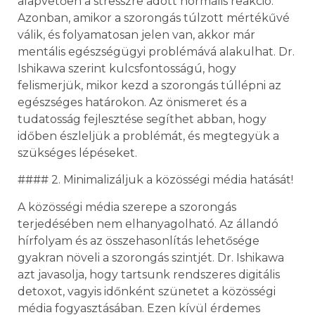
alapvetően a stresszre adott normális reakció.
Azonban, amikor a szorongás túlzott mértékűvé
válik, és folyamatosan jelen van, akkor már
mentális egészségügyi problémává alakulhat. Dr.
Ishikawa szerint kulcsfontosságú, hogy
felismerjük, mikor kezd a szorongás túllépni az
egészséges határokon. Az önismeret és a
tudatosság fejlesztése segíthet abban, hogy
időben észleljük a problémát, és megtegyük a
szükséges lépéseket.
#### 2. Minimalizáljuk a közösségi média hatását!
A közösségi média szerepe a szorongás
terjedésében nem elhanyagolható. Az állandó
hírfolyam és az összehasonlítás lehetősége
gyakran növeli a szorongás szintjét. Dr. Ishikawa
azt javasolja, hogy tartsunk rendszeres digitális
detoxot, vagyis időnként szünetet a közösségi
média fogyasztásában. Ezen kívül érdemes