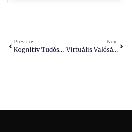
Previous
Next
Kognitív Tudósok Felfedik, Miért Tűnnek Ki A Mondatok!
Virtuális Valóság: Szorongáscsökkentés Szívkezelésnél!