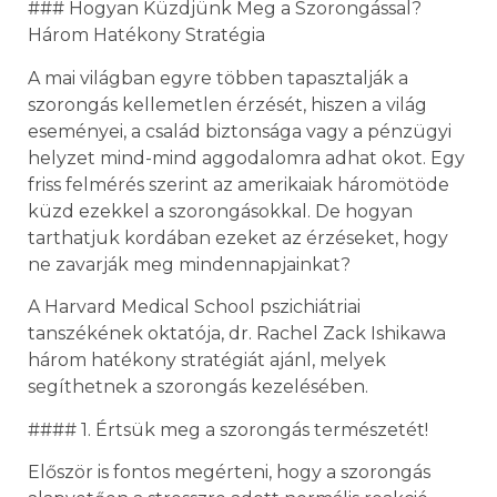
### Hogyan Küzdjünk Meg a Szorongással?
Három Hatékony Stratégia
A mai világban egyre többen tapasztalják a
szorongás kellemetlen érzését, hiszen a világ
eseményei, a család biztonsága vagy a pénzügyi
helyzet mind-mind aggodalomra adhat okot. Egy
friss felmérés szerint az amerikaiak háromötöde
küzd ezekkel a szorongásokkal. De hogyan
tarthatjuk kordában ezeket az érzéseket, hogy
ne zavarják meg mindennapjainkat?
A Harvard Medical School pszichiátriai
tanszékének oktatója, dr. Rachel Zack Ishikawa
három hatékony stratégiát ajánl, melyek
segíthetnek a szorongás kezelésében.
#### 1. Értsük meg a szorongás természetét!
Először is fontos megérteni, hogy a szorongás