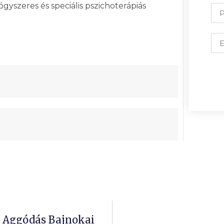
yszeres és speciális pszichoterápiás
z Aggódás Bajnokai