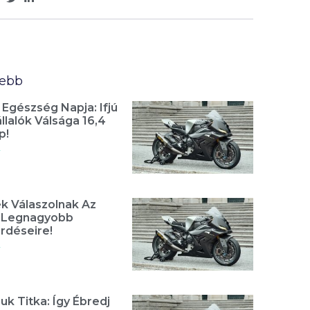
sebb
 Egészség Napja: Ifjú
lalók Válsága 16,4
p!
»
k Válaszolnak Az
t Legnagyobb
rdéseire!
»
uk Titka: Így Ébredj