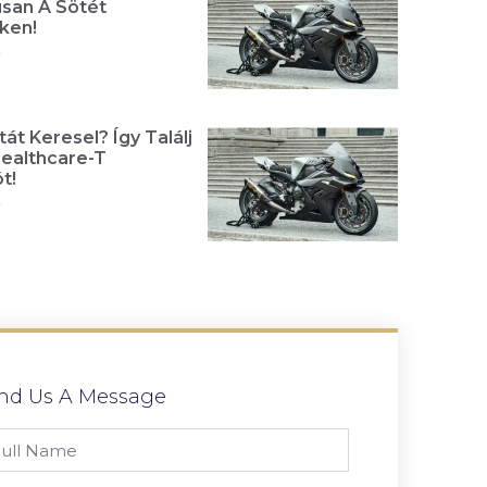
usan A Sötét
ken!
»
át Keresel? Így Találj
Healthcare-T
t!
»
nd Us A Message