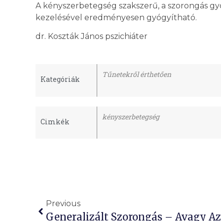
A kényszerbetegség szakszerű, a szorongás gyóg
kezelésével eredményesen gyógyítható.
dr. Koszták János pszichiáter
Tűnetekről érthetően
Kategóriák
kényszerbetegség
Cimkék
Previous
Generalizált Szorongás – Avagy A