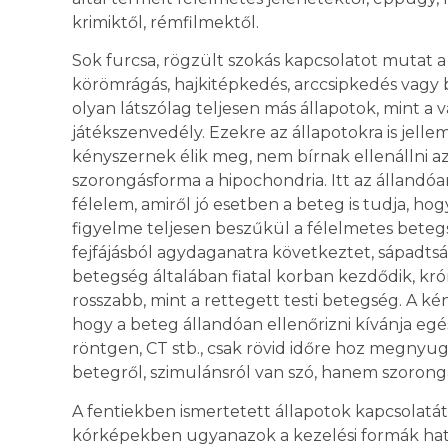
krimiktől, rémfilmektől.
Sok furcsa, rögzült szokás kapcsolatot mutat a
körömrágás, hajkitépkedés, arccsipkedés vagy 
olyan látszólag teljesen más állapotok, mint a vá
játékszenvedély. Ezekre az állapotokra is jell
kényszernek élik meg, nem bírnak ellenállni a
szorongásforma a hipochondria. Itt az állandóa
félelem, amiről jó esetben a beteg is tudja, ho
figyelme teljesen beszűkül a félelmetes betegs
fejfájásból agydaganatra következtet, sápadtság
betegség általában fiatal korban kezdődik, krón
rosszabb, mint a rettegett testi betegség. A k
hogy a beteg állandóan ellenőrizni kívánja egé
röntgen, CT stb., csak rövid időre hoz megnyu
betegről, szimulánsról van szó, hanem szorong
A fentiekben ismertetett állapotok kapcsolatát
kórképekben ugyanazok a kezelési formák ha