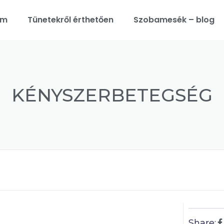
am
Tünetekről érthetően
Szobamesék – blog
KÉNYSZERBETEGSÉG
Share: