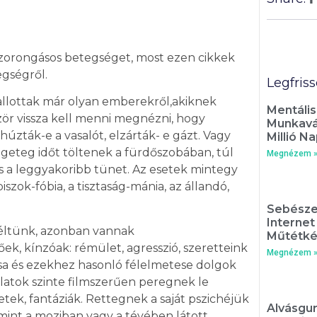
zorongásos betegséget, most ezen cikkek
egségről.
Legfris
hallottak már olyan emberekről,akiknek
Mentális
ör vissza kell menni megnézni, hogy
Munkavál
kihúzták-e a vasalót, elzárták- e gázt. Vagy
Millió Na
engeteg időt töltenek a fürdőszobában, túl
Megnézem 
ás a leggyakoribb tünet. Az esetek mintegy
k-fóbia, a tisztaság-mánia, az állandó,
Sebésze
Interne
zéltünk, azonban vannak
Műtétké
ek, kínzóak: rémület, agresszió, szeretteink
Megnézem 
ása és ezekhez hasonló félelmetese dolgok
latok szinte filmszerűen peregnek le
tek, fantáziák. Rettegnek a saját pszichéjük
Alvásgur
 mint a moziban vagy a tévében látott