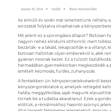
Január 30, 2014
Sasfly
Nincs Hozzászólás
Az elmúlt év során már ismertettünk néhány s
sorozatát folytatva olvashatnak a kényszerbet
Mit jelent ez a szorongásos állapot? Biztosan 
nagyon nehéz elindulni otthonról, mert többsz
bezárták- e a lakást, lekapcsolták-e a villanyt, 
biztosan hallottak olyan emberekről is, akik r
gyakran mosnak kezet. Ez a túlzott tisztálkod
harmadában gyermekkorban megkezdődik a piszo
ismételt kézmosás, fürdés, zuhanyozás.
A fentiekben ún. kényszercselekvésekről bes
kényszergondolatok is, amelyek rettegést keltő
halála, meggyilkolása, saját magunk elpusztít
törnek be a tudatba akaratlanul. Ezek a gondo
előttük, a rémálmokhoz hasonló szörnyű jelene
által termelt félelmetes jelenetektől, éppúgy,