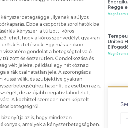
Energik
Reggele
Megnézem 
 kényszerbetegséggel, ilyenek a súlyos
bőrkaparás. Ebbe a csoportba sorolhatók be
sárlási kényszer, a túlzott, kóros
Terapeut
emző lehet, hogy a kóros szenvedélyt gyakran
United 
z erős késztetésnek. Egy másik rokon
Elfogadó
n visszatérő gondolat a betegségtől való
Megnézem 
gy túlzott és ésszerűtlen. Gondolkozása és
ég vélt jeleire, például egy hétköznapi
a a rák csalhatatlan jele. A szorongásos
ikussá válik, és szubjektíve gyakran
ényszerbetegséghez hasonlít ez esetben az is,
szségét, de az újabb negatív laborlelet,
gvást. A közhittel szemben nem képzelt
Se
ásos betegségről..
 bizonyítja az is, hogy mindezen
tékonyak, amelyek a kényszerbetegségben.