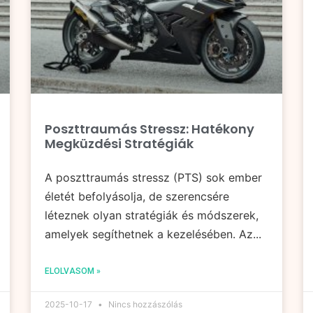
Poszttraumás Stressz: Hatékony
Megküzdési Stratégiák
A poszttraumás stressz (PTS) sok ember
életét befolyásolja, de szerencsére
léteznek olyan stratégiák és módszerek,
amelyek segíthetnek a kezelésében. Az...
ELOLVASOM »
2025-10-17
Nincs hozzászólás