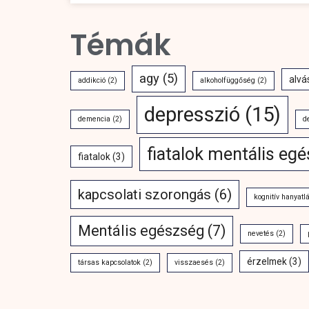
Témák
agy
(5)
alvá
addikció
(2)
alkoholfüggőség
(2)
depresszió
(15)
demencia
(2)
d
fiatalok mentális eg
fiatalok
(3)
kapcsolati szorongás
(6)
kognitív hanyatl
Mentális egészség
(7)
nevetés
(2)
érzelmek
(3)
társas kapcsolatok
(2)
visszaesés
(2)