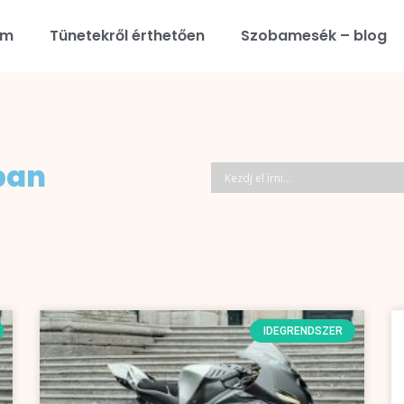
am
Tünetekről érthetően
Szobamesék – blog
ban
IDEGRENDSZER