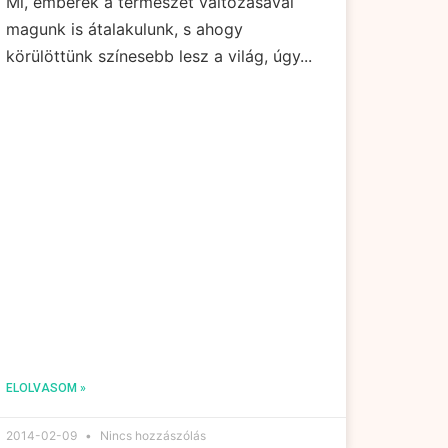
Mi, emberek a természet változásával
magunk is átalakulunk, s ahogy
körülöttünk színesebb lesz a világ, úgy...
ELOLVASOM »
2014-02-09
Nincs hozzászólás