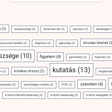
s
(3)
alvásminőség
(2)
Alzheimer-kór
(2)
autizmus
(2)
barátságok
(
elvonási tünetek
(3
epressziós tünetek
(2)
diagnózis
(2)
egészség
(2)
észsége
(10)
figyelem
(4)
gyermekek
(2)
hajhullás
(2)
kutatás
(13)
krónikus stressz
(3)
ás
(2)
megbocsát
szerelem
(4)
psilocybin
(2)
pszichológiai kutatás
(2)
PTSD
(2)
érzelmi ellenálló képesség
(2)
érzelmi tudatosság
(2)
érzelmi támogatás
(2