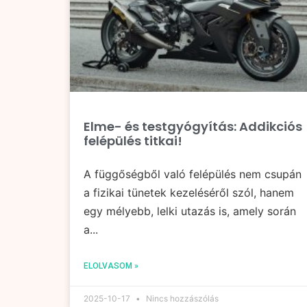
Elme- és testgyógyítás: Addikciós
felépülés titkai!
A függőségből való felépülés nem csupán
a fizikai tünetek kezeléséről szól, hanem
egy mélyebb, lelki utazás is, amely során
a...
ELOLVASOM »
2025-10-17
Nincs hozzászólás