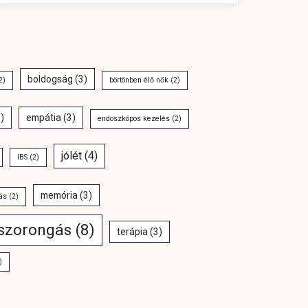
boldogság
(3)
2)
börtönben élő nők
(2)
)
empátia
(3)
endoszkópos kezelés
(2)
jólét
(4)
IBS
(2)
memória
(3)
ás
(2)
szorongás
(8)
terápia
(3)
)