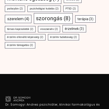
psilocybin
(2)
pszichológiai kutatás
(2)
PTSD
(2)
szorongás
(8)
szerelem
(4)
terápia
(3)
érzelmek
(3)
társas kapcsolatok
(2)
visszaesés
(2)
érzelmi ellenálló képesség
(2)
érzelmi tudatosság
(2)
érzelmi támogatás
(2)
Dr. Somogyi Andrea pszichiáter, klinikai farmakológus és