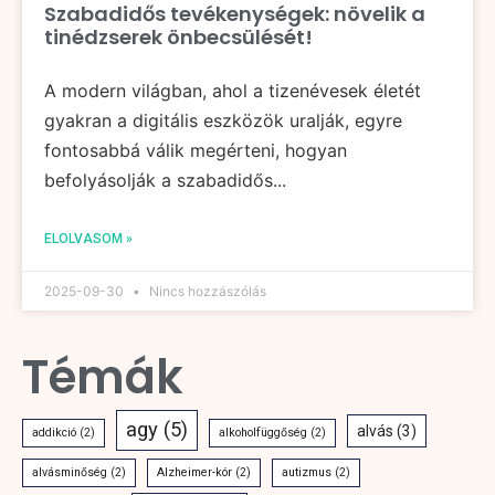
Szabadidős tevékenységek: növelik a
tinédzserek önbecsülését!
A modern világban, ahol a tizenévesek életét
gyakran a digitális eszközök uralják, egyre
fontosabbá válik megérteni, hogyan
befolyásolják a szabadidős...
ELOLVASOM »
2025-09-30
Nincs hozzászólás
Témák
agy
(5)
alvás
(3)
addikció
(2)
alkoholfüggőség
(2)
alvásminőség
(2)
Alzheimer-kór
(2)
autizmus
(2)