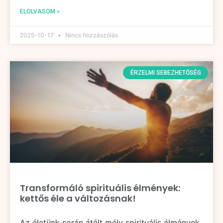
ELOLVASOM »
2025-10-17
Nincs hozzászólás
ÉRZELMI SEBEZHETŐSÉG
Transformáló spirituális élmények:
kettős éle a változásnak!
Az életünk során átélt mély spirituális élmények