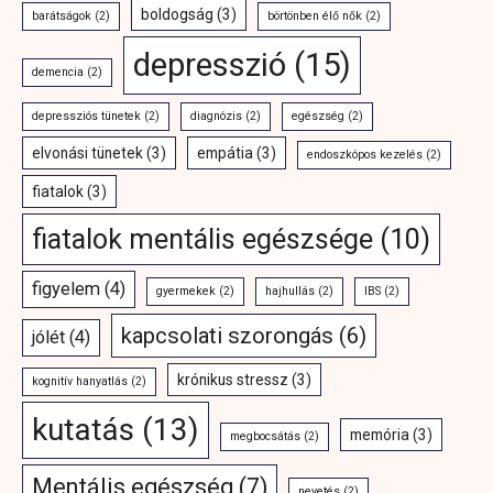
boldogság
(3)
barátságok
(2)
börtönben élő nők
(2)
depresszió
(15)
demencia
(2)
depressziós tünetek
(2)
diagnózis
(2)
egészség
(2)
elvonási tünetek
(3)
empátia
(3)
endoszkópos kezelés
(2)
fiatalok
(3)
fiatalok mentális egészsége
(10)
figyelem
(4)
gyermekek
(2)
hajhullás
(2)
IBS
(2)
kapcsolati szorongás
(6)
jólét
(4)
krónikus stressz
(3)
kognitív hanyatlás
(2)
kutatás
(13)
memória
(3)
megbocsátás
(2)
Mentális egészség
(7)
nevetés
(2)