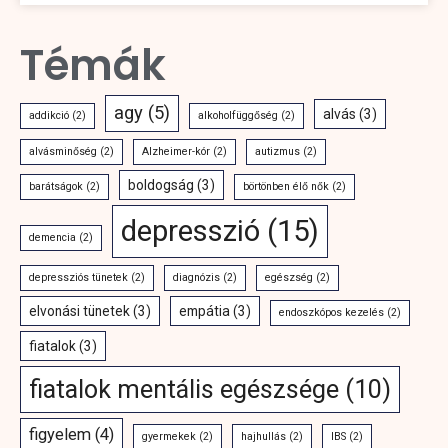
Témák
agy
(5)
alvás
(3)
addikció
(2)
alkoholfüggőség
(2)
alvásminőség
(2)
Alzheimer-kór
(2)
autizmus
(2)
boldogság
(3)
barátságok
(2)
börtönben élő nők
(2)
depresszió
(15)
demencia
(2)
depressziós tünetek
(2)
diagnózis
(2)
egészség
(2)
elvonási tünetek
(3)
empátia
(3)
endoszkópos kezelés
(2)
fiatalok
(3)
fiatalok mentális egészsége
(10)
figyelem
(4)
gyermekek
(2)
hajhullás
(2)
IBS
(2)