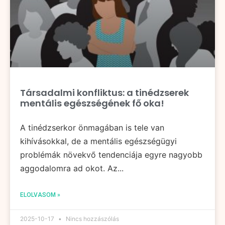
Társadalmi konfliktus: a tinédzserek
mentális egészségének fő oka!
A tinédzserkor önmagában is tele van
kihívásokkal, de a mentális egészségügyi
problémák növekvő tendenciája egyre nagyobb
aggodalomra ad okot. Az...
ELOLVASOM »
2025-10-17
Nincs hozzászólás