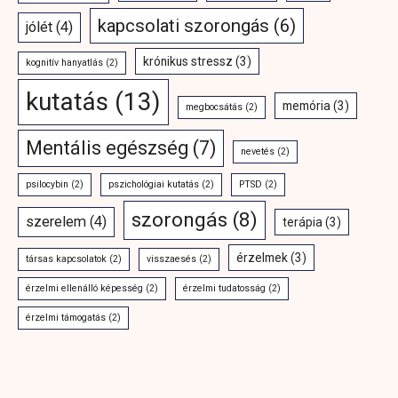
kapcsolati szorongás
(6)
jólét
(4)
krónikus stressz
(3)
kognitív hanyatlás
(2)
kutatás
(13)
memória
(3)
megbocsátás
(2)
Mentális egészség
(7)
nevetés
(2)
psilocybin
(2)
pszichológiai kutatás
(2)
PTSD
(2)
szorongás
(8)
szerelem
(4)
terápia
(3)
érzelmek
(3)
társas kapcsolatok
(2)
visszaesés
(2)
érzelmi ellenálló képesség
(2)
érzelmi tudatosság
(2)
érzelmi támogatás
(2)