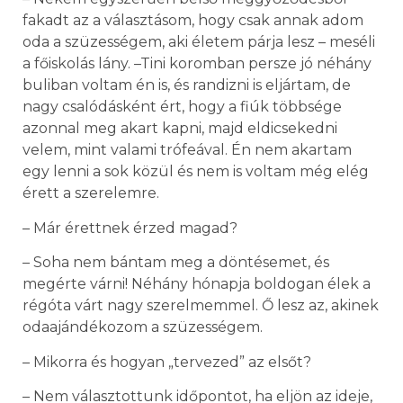
fakadt az a választásom, hogy csak annak adom
oda a szüzességem, aki életem párja lesz – meséli
a főiskolás lány. –Tini koromban persze jó néhány
buliban voltam én is, és randizni is eljártam, de
nagy csalódásként ért, hogy a fiúk többsége
azonnal meg akart kapni, majd eldicsekedni
velem, mint valami trófeával. Én nem akartam
egy lenni a sok közül és nem is voltam még elég
érett a szerelemre.
– Már érettnek érzed magad?
– Soha nem bántam meg a döntésemet, és
megérte várni! Néhány hónapja boldogan élek a
régóta várt nagy szerelmemmel. Ő lesz az, akinek
odaajándékozom a szüzességem.
– Mikorra és hogyan „tervezed” az elsőt?
– Nem választottunk időpontot, ha eljön az ideje,