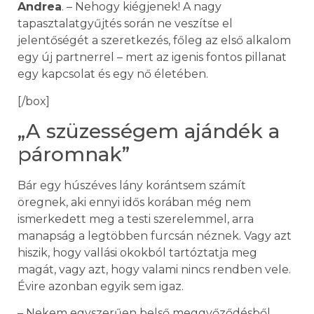
Andrea
. – Nehogy kiégjenek! A nagy
tapasztalatgyűjtés során ne veszítse el
jelentőségét a szeretkezés, főleg az első alkalom
egy új partnerrel – mert az igenis fontos pillanat
egy kapcsolat és egy nő életében.
[/box]
„A szüzességem ajándék a
páromnak”
Bár egy húszéves lány korántsem számít
öregnek, aki ennyi idős korában még nem
ismerkedett meg a testi szerelemmel, arra
manapság a legtöbben furcsán néznek. Vagy azt
hiszik, hogy vallási okokból tartóztatja meg
magát, vagy azt, hogy valami nincs rendben vele.
Évire azonban egyik sem igaz.
– Nekem egyszerűen belső meggyőződésből