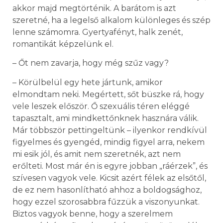
akkor majd megtörténik. A barátom is azt
szeretné, ha a legelső alkalom különleges és szép
lenne számomra. Gyertyafényt, halk zenét,
romantikát képzelünk el.
– Őt nem zavarja, hogy még szűz vagy?
– Körülbelül egy hete jártunk, amikor
elmondtam neki. Megértett, sőt büszke rá, hogy
vele leszek először. Ő szexuális téren eléggé
tapasztalt, ami mindkettőnknek hasznára válik.
Már többször pettingeltünk – ilyenkor rendkívül
figyelmes és gyengéd, mindig figyel arra, nekem
mi esik jól, és amit nem szeretnék, azt nem
erőlteti. Most már én is egyre jobban „ráérzek”, és
szívesen vagyok vele. Kicsit azért félek az elsőtől,
de ez nem hasonlítható ahhoz a boldogsághoz,
hogy ezzel szorosabbra fűzzük a viszonyunkat.
Biztos vagyok benne, hogy a szerelmem