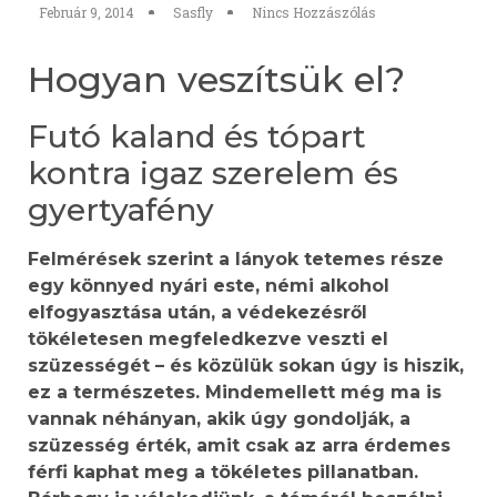
Február 9, 2014
Sasfly
Nincs Hozzászólás
Hogyan veszítsük el?
Futó kaland és tópart
kontra igaz szerelem és
gyertyafény
Felmérések szerint a lányok tetemes része
egy könnyed nyári este, némi alkohol
elfogyasztása után, a védekezésről
tökéletesen megfeledkezve veszti el
szüzességét – és közülük sokan úgy is hiszik,
ez a természetes. Mindemellett még ma is
vannak néhányan, akik úgy gondolják, a
szüzesség érték, amit csak az arra érdemes
férfi kaphat meg a tökéletes pillanatban.