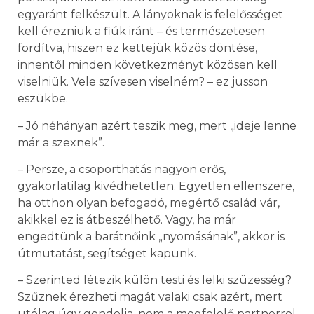
egyaránt felkészült. A lányoknak is felelősséget
kell érezniük a fiúk iránt – és természetesen
fordítva, hiszen ez kettejük közös döntése,
innentől minden következményt közösen kell
viselniük. Vele szívesen viselném? – ez jusson
eszükbe.
– Jó néhányan azért teszik meg, mert „ideje lenne
már a szexnek”.
– Persze, a csoporthatás nagyon erős,
gyakorlatilag kivédhetetlen. Egyetlen ellenszere,
ha otthon olyan befogadó, megértő család vár,
akikkel ez is átbeszélhető. Vagy, ha már
engedtünk a barátnőink „nyomásának”, akkor is
útmutatást, segítséget kapunk.
– Szerinted létezik külön testi és lelki szüzesség?
Szűznek érezheti magát valaki csak azért, mert
utólag úgy gondolja, nem a megfelelő partnerrel