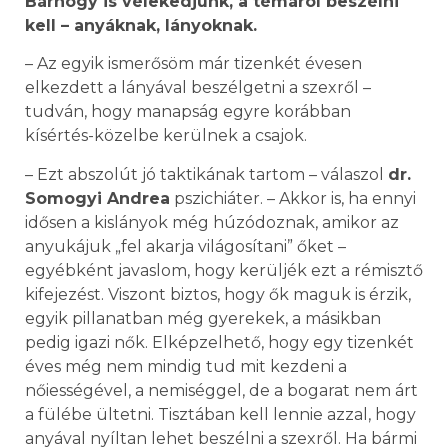
Bárhogy is vélekedjünk, a témáról beszélni
kell – anyáknak, lányoknak.
– Az egyik ismerősöm már tizenkét évesen
elkezdett a lányával beszélgetni a szexről –
tudván, hogy manapság egyre korábban
kísértés-közelbe kerülnek a csajok.
– Ezt abszolút jó taktikának tartom – válaszol
dr.
Somogyi Andrea
pszichiáter. – Akkor is, ha ennyi
idősen a kislányok még húzódoznak, amikor az
anyukájuk „fel akarja világosítani” őket –
egyébként javaslom, hogy kerüljék ezt a rémisztő
kifejezést. Viszont biztos, hogy ők maguk is érzik,
egyik pillanatban még gyerekek, a másikban
pedig igazi nők. Elképzelhető, hogy egy tizenkét
éves még nem mindig tud mit kezdeni a
nőiességével, a nemiséggel, de a bogarat nem árt
a fülébe ültetni. Tisztában kell lennie azzal, hogy
anyával nyíltan lehet beszélni a szexről. Ha bármi