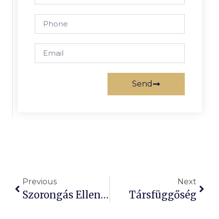
Send
Previous
Next
Szorongás Elleni Tippek
Társfüggőség