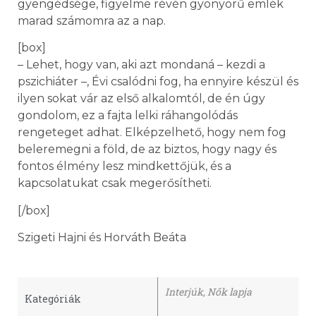
gyengédsége, figyelme révén gyönyörű emlék
marad számomra az a nap.
[box]
– Lehet, hogy van, aki azt mondaná – kezdi a
pszichiáter –, Évi csalódni fog, ha ennyire készül és
ilyen sokat vár az első alkalomtól, de én úgy
gondolom, ez a fajta lelki ráhangolódás
rengeteget adhat. Elképzelhető, hogy nem fog
beleremegni a föld, de az biztos, hogy nagy és
fontos élmény lesz mindkettőjük, és a
kapcsolatukat csak megerősítheti.
[/box]
Szigeti Hajni és Horváth Beáta
Interjúk
,
Nők lapja
Kategóriák