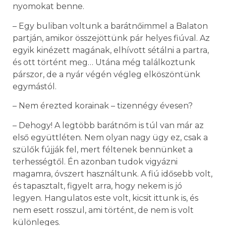
nyomokat benne.
– Egy buliban voltunk a barátnőimmel a Balaton
partján, amikor összejöttünk pár helyes fiúval. Az
egyik kinézett magának, elhívott sétálni a partra,
és ott történt meg… Utána még találkoztunk
párszor, de a nyár végén végleg elköszöntünk
egymástól.
– Nem érezted korainak – tizennégy évesen?
– Dehogy! A legtöbb barátnőm is túl van már az
első együttléten. Nem olyan nagy ügy ez, csak a
szülők fújják fel, mert féltenek bennünket a
terhességtől. Én azonban tudok vigyázni
magamra, óvszert használtunk. A fiú idősebb volt,
és tapasztalt, figyelt arra, hogy nekem is jó
legyen. Hangulatos este volt, kicsit ittunk is, és
nem esett rosszul, ami történt, de nem is volt
különleges.