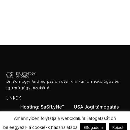
Dr. Somogyi Andrea pszichiáter, klinikai farmakológus és
igazságügyi szakértő
LINKEK
Hosting: SaSfLyNeT
USA Jogi támogatás
Jogi támogatás
MVA Motoros Klub
Amennyiben folytatja a weboldalunk látogatását ön
beleegyezik a cookie-k használatába.
Elfogadom
Reject
Zoldseg.com
Dekoráció