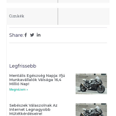
Cimkék
Share:
Legfrissebb
Mentális Egészség Napja: Ifjú
Munkavállalók Válsága 16,4
Millió Nap!
Megnézem »
Sebészek Válaszolnak Az
Internet Legnagyobb
Műtétkérdéseire!