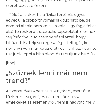
szeretkezett először?
– Például akkor, ha a fizikai történés egyes
egyedül a csoportnyomásnak tudható be, de
érzelmi oldala nem volt. Ha valaki így fogja fel az
első, félresikerült szexuális kapcsolatát, ő ennek
segítségével tud szembenézni azzal, hogy
hibázott. Ez teljesen egészséges felfogás, kell
néhány ilyen mankó az élethez – ahhoz, hogy túl
tudjunk lépni a hibáinkon, és tanuljunk belőlük.
[box]
„Szűznek lenni már nem
trendi!”
A tizenöt éves Anett tavaly nyáron „esett át a
tűzkeresztségen”, és bár nem őriz rossz
emlékeket az eseményről, nem is hagyott mély