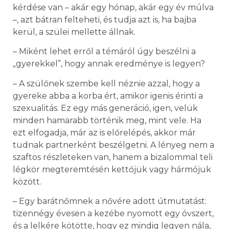
kérdése van – akár egy hónap, akár egy év múlva
–, azt bátran felteheti, és tudja azt is, ha bajba
kerül, a szülei mellette állnak.
– Miként lehet erről a témáról úgy beszélni a
„gyerekkel”, hogy annak eredménye is legyen?
– A szülőnek szembe kell néznie azzal, hogy a
gyereke abba a korba ért, amikor igenis érinti a
szexualitás. Ez egy más generáció, igen, velük
minden hamarabb történik meg, mint vele. Ha
ezt elfogadja, már az is előrelépés, akkor már
tudnak partnerként beszélgetni. A lényeg nem a
szaftos részleteken van, hanem a bizalommal teli
légkör megteremtésén kettőjük vagy hármójuk
között.
– Egy barátnőmnek a nővére adott útmutatást:
tizennégy évesen a kezébe nyomott egy óvszert,
és a lelkére kötötte, hogy ez mindig legyen nála,