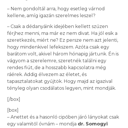
– Nem gondoltál arra, hogy esetleg várnod
kellene, amíg igazán szerelmes leszel?
– Csak a dédanyáink idejében kellett szűzen
férjhez menni, ma már ez nem divat. Ha jól esik a
szeretkezés, miért ne? Ez persze nem azt jelenti,
hogy mindenkivel lefekszem. Azóta csak egy
barátom volt, akivel három hónapig jártunk. Én is
vágyom a szerelemre, szeretnék találni egy
rendes fiút, de a hosszabb kapcsolatra még
ráérek. Addig élvezem az életet, és
tapasztalatokat gyűjtök. Hogy majd az igazival
tényleg olyan csodálatos legyen, mint mondják.
[/box]
[box]
– Anettet és a hasonló cipőben járó lányokat csak
egy valamitől óvnám – mondja
dr. Somogyi