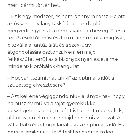
mert bármi történhet.
– Ez is egy módszer, és nem is annyira rossz. Ha ott
az óvszer egy lány táskájában, az duplán
megvédi: egyrészt a nem kívánt terhességtől és a
fertőzésektől, másrészt miután hurcolja magával,
piszkálja a fantáziáját, és a szex-ügy
átgondolására ösztönzi. Nem éri majd
felkészületlenül az a bizonyos nyári este, a ma-
mindent-kipróbálok-hangulat…
– Hogyan „számíthatjuk ki” az optimális időt a
szüzesség elvesztésére?
– Azt kellene végiggondolniuk a lányoknak, hogy
ha húsz év múlva a saját gyerekükkel
beszélgetnek arról, miként is történt meg velük,
akkor vajon el merik-e majd mesélni az igazat. A
vállalható érzelmi pillanat – az az optimális idő. És
persze, amikor az illető testileg és érzelmileg