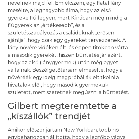
nevelnek majd fel. Emlékszem, egy fiatal lány
mesélte, a legnagyobb álma, hogy az első
gyereke fiú legyen, mert Kínában még mindig a
fiúgyerek az „értékesebb”, és a
születésszabályozás a családoknak „erősen
ajánlja”, hogy csak egy gyereket tervezzenek. A
lány nővére vidéken élt, és éppen titokban várta
a második gyerekét, hiszen büntetés jár azért,
hogy az első (lánygyermek) után még egyet
vállalnak. Beszélgetőtársam elmesélte, hogy a
nővéréék egy ideig megpróbálják eltitkolni a
hivatalok elől, hogy második gyermekük
született, mert szeretnék megúszni a büntetést.
Gilbert megteremtette a
„kiszállók” trendjét
Amikor először jártam New Yorkban, több nő
egybehangzóan állította, hogy a legfőbb vágya: