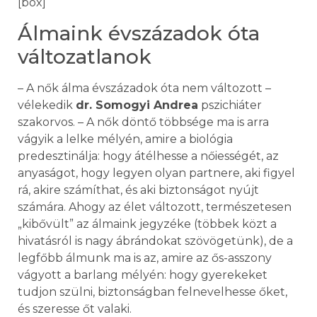
[box]
Álmaink évszázadok óta
változatlanok
– A nők álma évszázadok óta nem változott –
vélekedik
dr. Somogyi Andrea
pszichiáter
szakorvos. – A nők döntő többsége ma is arra
vágyik a lelke mélyén, amire a biológia
predesztinálja: hogy átélhesse a nőiességét, az
anyaságot, hogy legyen olyan partnere, aki figyel
rá, akire számíthat, és aki biztonságot nyújt
számára. Ahogy az élet változott, természetesen
„kibővült” az álmaink jegyzéke (többek közt a
hivatásról is nagy ábrándokat szövögetünk), de a
legfőbb álmunk ma is az, amire az ős-asszony
vágyott a barlang mélyén: hogy gyerekeket
tudjon szülni, biztonságban felnevelhesse őket,
és szeresse őt valaki.