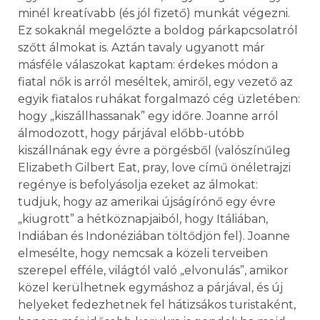
minél kreatívabb (és jól fizető) munkát végezni.
Ez sokaknál megelőzte a boldog párkapcsolatról
szőtt álmokat is. Aztán tavaly ugyanott már
másféle válaszokat kaptam: érdekes módon a
fiatal nők is arról meséltek, amiről, egy vezető az
egyik fiatalos ruhákat forgalmazó cég üzletében:
hogy „kiszállhassanak” egy időre. Joanne arról
álmodozott, hogy párjával előbb-utóbb
kiszállnának egy évre a pörgésből (valószínűleg
Elizabeth Gilbert Eat, pray, love című önéletrajzi
regénye is befolyásolja ezeket az álmokat:
tudjuk, hogy az amerikai újságírónő egy évre
„kiugrott” a hétköznapjaiból, hogy Itáliában,
Indiában és Indonéziában töltődjön fel). Joanne
elmesélte, hogy nemcsak a közeli terveiben
szerepel efféle, világtól való „elvonulás”, amikor
közel kerülhetnek egymáshoz a párjával, és új
helyeket fedezhetnek fel hátizsákos turistaként,