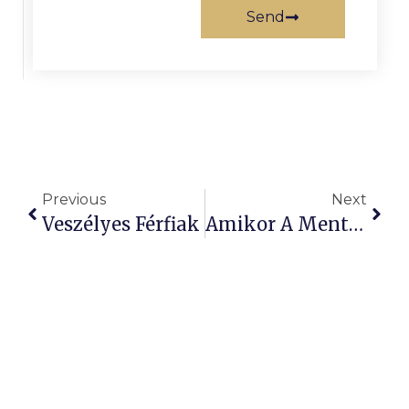
Send
Previous
Next
Veszélyes Férfiak
Amikor A Mentális Egészségügyi Appok Aggodalomgenerátorrá Válnak: Hogyan Fokozhatják Szorongásainkat A Digitális ‘gondoskodás’ Eszközei?