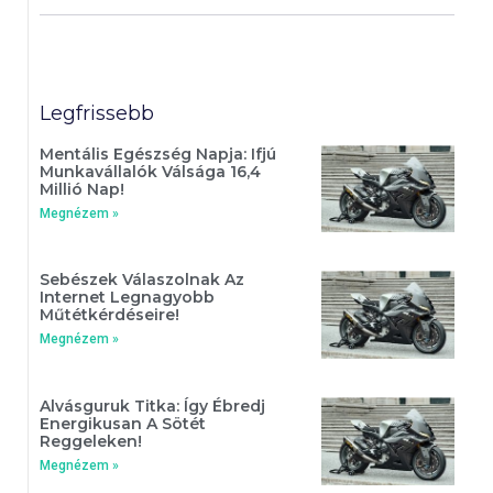
Legfrissebb
Mentális Egészség Napja: Ifjú
Munkavállalók Válsága 16,4
Millió Nap!
Megnézem »
Sebészek Válaszolnak Az
Internet Legnagyobb
Műtétkérdéseire!
Megnézem »
Alvásguruk Titka: Így Ébredj
Energikusan A Sötét
Reggeleken!
Megnézem »