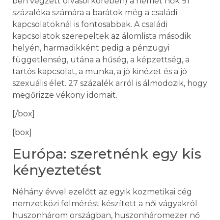
ben végzett olvasói körében) a német nők 91
százaléka számára a barátok még a családi
kapcsolatoknál is fontosabbak. A családi
kapcsolatok szerepeltek az álomlista második
helyén, harmadikként pedig a pénzügyi
függetlenség, utána a hűség, a képzettség, a
tartós kapcsolat, a munka, a jó kinézet és a jó
szexuális élet. 27 százalék arról is álmodozik, hogy
megőrizze vékony idomait.
[/box]
[box]
Európa: szeretnénk egy kis
kényeztetést
Néhány évvel ezelőtt az egyik kozmetikai cég
nemzetközi felmérést készített a női vágyakról
huszonhárom országban, huszonháromezer nő