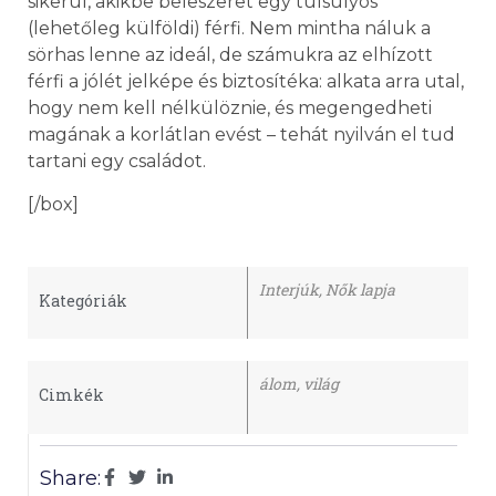
sikerül, akikbe beleszeret egy túlsúlyos
(lehetőleg külföldi) férfi. Nem mintha náluk a
sörhas lenne az ideál, de számukra az elhízott
férfi a jólét jelképe és biztosítéka: alkata arra utal,
hogy nem kell nélkülöznie, és megengedheti
magának a korlátlan evést – tehát nyilván el tud
tartani egy családot.
[/box]
Interjúk
,
Nők lapja
Kategóriák
álom
,
világ
Cimkék
Share: