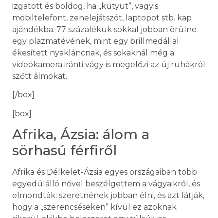
izgatott és boldog, ha „kütyüt”, vagyis
mobiltelefont, zenelejátszót, laptopot stb. kap
ajándékba. 77 százalékuk sokkal jobban örülne
egy plazmatévének, mint egy brillmedállal
ékesített nyakláncnak, és sokaknál még a
videókamera iránti vágy is megelőzi az új ruhákról
szőtt álmokat.
[/box]
[box]
Afrika, Ázsia: álom a
sörhasú férfiről
Afrika és Délkelet-Ázsia egyes országaiban több
egyedülálló nővel beszélgettem a vágyaikról, és
elmondták: szeretnének jobban élni, és azt látják,
hogy a „szerencséseken” kívül ez azoknak