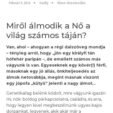
Február 9, 2014
Sasfly
Nincs Hozzászólás
Miről álmodik a Nő a
világ számos táján?
Van, ahol – ahogyan a régi dalszöveg mondja
– tényleg arról, hogy „jön egy királyfi tán
hófehér paripán -, de emellett számos más
vágyunk is van. Egyeseknek egy kövér(!) férfi,
másoknak egy jó állás, önkiteljesedés az
álmok netovábbja, megint másnak viszont
egy jópofa „kütyü” jelenti a nagy álmot…
Genetikailag belénk kódolt, mire vágyunk igazán
mi, nők: boldog párkapcsolatra, családra, és arra,
hogy legyen kivel megbeszélnünk ügyes-bajos
dolgainkat, legyenek, akik akár már a