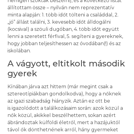
nemigen szoktak beszélni), és a következő listát
állítottam össze – nyilván nem reprezentatív
minta alapján: 1. több időt tölteni a családdal, 2.
„jó” állást találni, 3. kevesebb időt álldogálni
(kocsival) a szöuli dugóban, 4. több időt együtt
lenni a szeretett férfival, 5. segíteni a gyereknek,
hogy jobban teljesíthessen az óvodában(!) és az
iskolában.
A vágyott, eltitkolt második
gyerek
Kínában járva azt hittem (már megint csak a
sztereotípiákban gondolkodva), hogy a nőknek
az igazi szabadság hiányzik. Aztán ez ott be
is igazolódott a találkozásaim során: azok közül a
nők közül, akikkel beszélhettem, sokan azért
ábrándoztak külföldi életről, mert a hazájuktól
távol ők dönthetnének arról, hány gyermeket