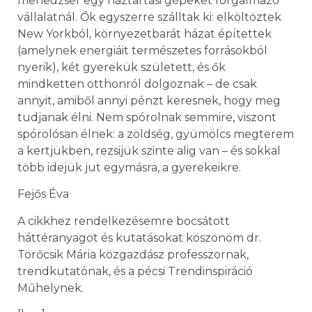
menedzser egy háztartási gépeket forgalmazó
vállalatnál. Ők egyszerre szálltak ki: elköltöztek
New Yorkból, környezetbarát házat építettek
(amelynek energiáit természetes forrásokból
nyerik), két gyerekük született, és ők
mindketten otthonról dolgoznak – de csak
annyit, amiből annyi pénzt keresnek, hogy meg
tudjanak élni. Nem spórolnak semmire, viszont
spórolósan élnek: a zöldség, gyümölcs megterem
a kertjükben, rezsijük szinte alig van – és sokkal
több idejük jut egymásra, a gyerekeikre.
Fejős Éva
A cikkhez rendelkezésemre bocsátott
háttéranyagot és kutatásokat köszönöm dr.
Törőcsik Mária közgazdász professzornak,
trendkutatónak, és a pécsi Trendinspiráció
Műhelynek.