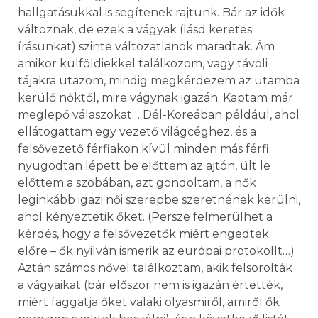
hallgatásukkal is segítenek rajtunk. Bár az idők
változnak, de ezek a vágyak (lásd keretes
írásunkat) szinte változatlanok maradtak. Ám
amikor külföldiekkel találkozom, vagy távoli
tájakra utazom, mindig megkérdezem az utamba
kerülő nőktől, mire vágynak igazán. Kaptam már
meglepő válaszokat… Dél-Koreában például, ahol
ellátogattam egy vezető világcéghez, és a
felsővezető férfiakon kívül minden más férfi
nyugodtan lépett be előttem az ajtón, ült le
előttem a szobában, azt gondoltam, a nők
leginkább igazi női szerepbe szeretnének kerülni,
ahol kényeztetik őket. (Persze felmerülhet a
kérdés, hogy a felsővezetők miért engedtek
előre – ők nyilván ismerik az európai protokollt…)
Aztán számos nővel találkoztam, akik felsorolták
a vágyaikat (bár először nem is igazán értették,
miért faggatja őket valaki olyasmiről, amiről ők