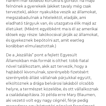
hanem már idősebb korukra is gondol: ha majd
felnőnek a gyerekeik (akiket tavaly még csak
terveztek), akkor nyakukba veszik az államokat,
megszabadulnak a hiteleiktől, eladják, ami
eladható tárgyuk van, és utazgatva élik majd az
életüket. (Miként egyébként ma is él az amerikai
idősek egy része: lakókocsival járják az államokat,
és igyekeznek bepótolni azt, amit esetleg
korábban elmulasztottak.)
De a „kiszállás” pont a fejlett Egyesült
Államokban más formát is ölthet: több fiatal
nővel találkoztam, akik azt tervezik, hogy a
hajtásból kivonulnak, szerényebb fizetésért
szerényebb állást vállalnak párjukkal együtt,
elköltöznek a drága belvárosi lakásból olcsóbb
helyre, a természet közelébe, és ott vállalkoznak
a családalapításra. Jó példa erre Mary Blaumen,
aki vezető volt egy nagy cégnél, férje pedig