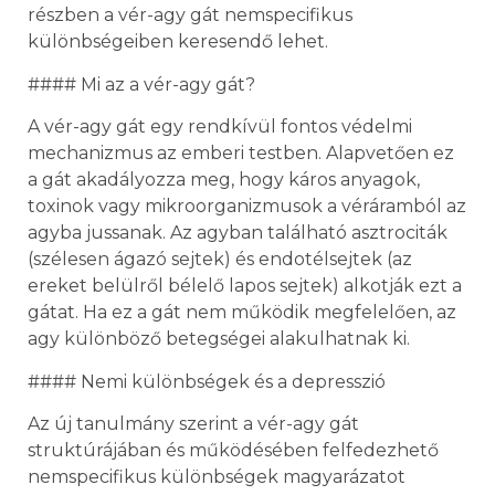
részben a vér-agy gát nemspecifikus
különbségeiben keresendő lehet.
#### Mi az a vér-agy gát?
A vér-agy gát egy rendkívül fontos védelmi
mechanizmus az emberi testben. Alapvetően ez
a gát akadályozza meg, hogy káros anyagok,
toxinok vagy mikroorganizmusok a véráramból az
agyba jussanak. Az agyban található asztrociták
(szélesen ágazó sejtek) és endotélsejtek (az
ereket belülről bélelő lapos sejtek) alkotják ezt a
gátat. Ha ez a gát nem működik megfelelően, az
agy különböző betegségei alakulhatnak ki.
#### Nemi különbségek és a depresszió
Az új tanulmány szerint a vér-agy gát
struktúrájában és működésében felfedezhető
nemspecifikus különbségek magyarázatot