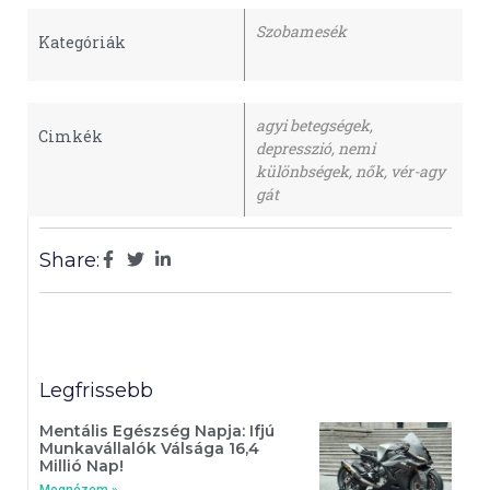
Szobamesék
Kategóriák
agyi betegségek
,
Cimkék
depresszió
,
nemi
különbségek
,
nők
,
vér-agy
gát
Share:
Legfrissebb
Mentális Egészség Napja: Ifjú
Munkavállalók Válsága 16,4
Millió Nap!
Megnézem »