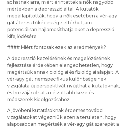
adhatnak arra, miért érintettek a nők nagyobb
mértékben a depresszió által. A kutatók
megállapították, hogy a nők esetében a vér-agy
gát áteresztőképessége eltérhet, ami
potenciálisan hajlamosíthatja őket a depresszió
kifejlődésére.
#### Miért fontosak ezek az eredmények?
A depresszió kezelésének és megelőzésének
fejlesztése érdekében elengedhetetlen, hogy
megértsük annak biológiai és fiziológiai alapjait. A
vér-agy gát nemspecifikus különbségeinek
vizsgálata új perspektívát nyújthat a kutatóknak,
és hozzájárulhat a célzottabb kezelési
módszerek kidolgozásához.
A jövőbeni kutatásoknak érdemes további
vizsgálatokat végezniük ezen a területen, hogy
alaposabban megértsék a vér-agy gát szerepét a