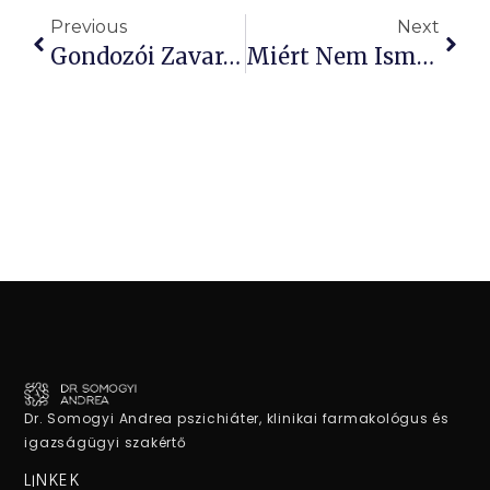
Previous
Next
Gondozói Zavarok: Késleltetett Serdülés És Gyors Öregedés
Miért Nem Ismeri Be Bántalmazó Szülőm A Hibáit?
Dr. Somogyi Andrea pszichiáter, klinikai farmakológus és
igazságügyi szakértő
LINKEK