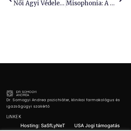
Női Agyi Védelem: Miért Magasabb A Depresszió Kockázat?
Misophonia: A Hangok Iránti Ellenszenv És Mentális Merevség
Dr. Somogyi Andrea pszichiáter, klinikai farmakológus és
igazságügyi szakértő
LINKEK
Hosting: SaSfLyNeT
USA Jogi támogatás