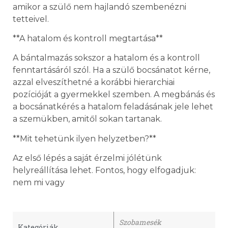
amikor a szülő nem hajlandó szembenézni
tetteivel.
**A hatalom és kontroll megtartása**
A bántalmazás sokszor a hatalom és a kontroll
fenntartásáról szól. Ha a szülő bocsánatot kérne,
azzal elveszíthetné a korábbi hierarchiai
pozícióját a gyermekkel szemben. A megbánás és
a bocsánatkérés a hatalom feladásának jele lehet
a szemükben, amitől sokan tartanak.
**Mit tehetünk ilyen helyzetben?**
Az első lépés a saját érzelmi jólétünk
helyreállítása lehet. Fontos, hogy elfogadjuk:
nem mi vagy
Szobamesék
Kategóriák