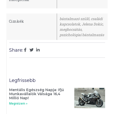
bántalmazó szülő
,
családi
Cimkék
kapcsolatok
,
Jelena Dokic
,
megbocsátás
,
pszichológiai bántalmazás
Share:
Legfrissebb
Mentális Egészség Napja: Ifjú
Munkavállalók Válsága 16,4
Millió Nap!
Megnézem »