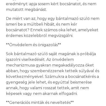
eredményt: apja sosem kért bocsánatot, és nem
mutatott megbánást.
De miért van az, hogy egy bántalmazó szülő nem
ismeri be a múltbeli hibáit, és nem kér
bocsánatot? Ennek számos oka lehet, amelyeket
érdemes közelebbről megvizsgálni.
**Önvédelem és önigazolás**
Sok bántalmazó szülő saját magának is próbálja
igazolni viselkedését. Az önvédelem
mechanizmusa gyakran megakadályozza őket
abban, hogy szembenézzenek tetteik súlyával és
következményeivel. Számukra a bocsánatkérés a
gyengeség jele lehet, és egyúttal beismerése
annak, hogy valami rosszat tettek, amit nem
képesek vagy nem akarnak elfogadni.
**Generációs minták és neveltetés**