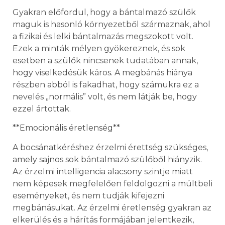
Gyakran előfordul, hogy a bántalmazó szülők
maguk is hasonló környezetből származnak, ahol
a fizikai és lelki bántalmazás megszokott volt.
Ezek a minták mélyen gyökereznek, és sok
esetben a szülők nincsenek tudatában annak,
hogy viselkedésük káros. A megbánás hiánya
részben abból is fakadhat, hogy számukra ez a
nevelés „normális” volt, és nem látják be, hogy
ezzel ártottak.
**Emocionális éretlenség**
A bocsánatkéréshez érzelmi érettség szükséges,
amely sajnos sok bántalmazó szülőből hiányzik.
Az érzelmi intelligencia alacsony szintje miatt
nem képesek megfelelően feldolgozni a múltbeli
eseményeket, és nem tudják kifejezni
megbánásukat. Az érzelmi éretlenség gyakran az
elkerülés és a hárítás formájában jelentkezik,