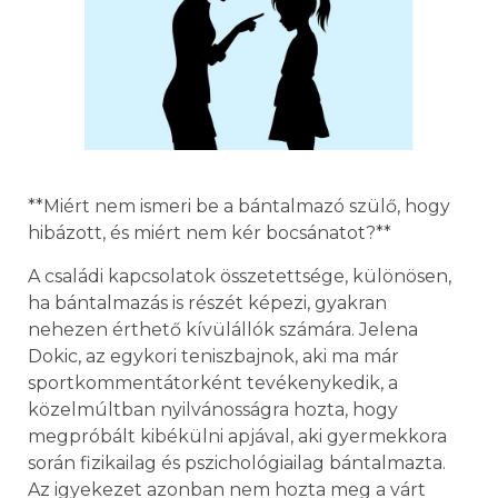
**Miért nem ismeri be a bántalmazó szülő, hogy
hibázott, és miért nem kér bocsánatot?**
A családi kapcsolatok összetettsége, különösen,
ha bántalmazás is részét képezi, gyakran
nehezen érthető kívülállók számára. Jelena
Dokic, az egykori teniszbajnok, aki ma már
sportkommentátorként tevékenykedik, a
közelmúltban nyilvánosságra hozta, hogy
megpróbált kibékülni apjával, aki gyermekkora
során fizikailag és pszichológiailag bántalmazta.
Az igyekezet azonban nem hozta meg a várt