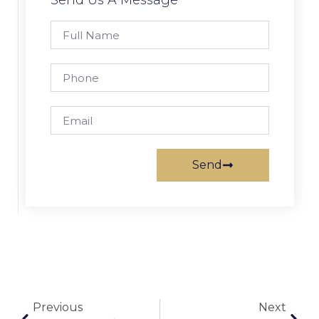
Send Us A Message
Send
Previous
Next