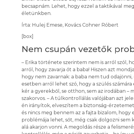
becsapnám. Lehet, hogy ezzel a taktikával me
életünkben.
Írta: Hulej Emese, Kovács Cohner Róbert
[box]
Nem csupán vezetők probl
– Erika története szerintem nem is arról szól,
arról, hogy zavarja őt a baba! Hiszen azt mondja
hogy nem zavarnak: a baba nem tud odajönni, mi
esetben arról lehet szó, hogy a szülés számára 
kér a gyerekből, se otthon, sem az irodában –
szakorvos. – A túlkontrollálás valójában azt j
én irányítok, elveszítem a biztonság-érzetemet,
és nincs meg bennem az a fajta bizalom, hog
problémája lehet, sőt, még csak dolgozni sem k
alá akarjon vonni. A megoldás része a felismerés