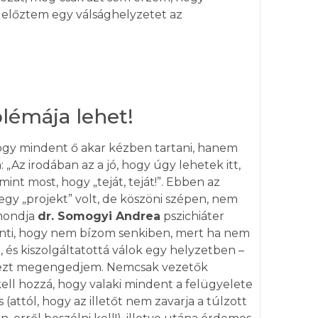
gelőztem egy válsághelyzetet az
émája lehet!
 hogy mindent ő akar kézben tartani, hanem
: „Az irodában az a jó, hogy úgy lehetek itt,
nt most, hogy „teját, teját!”. Ebben az
egy „projekt” volt, de köszöni szépen, nem
 mondja
dr. Somogyi Andrea
pszichiáter
elenti, hogy nem bízom senkiben, mert ha nem
 és kiszolgáltatottá válok egy helyzetben –
y ezt megengedjem. Nemcsak vezetők
ell hozzá, hogy valaki mindent a felügyelete
 (attól, hogy az illetőt nem zavarja a túlzott