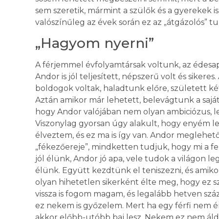
sem szeretik, mármint a szülők és a gyerekek i
valószínűleg az évek során ez az „átgázolós” t
„Hagyom nyerni”
A férjemmel évfolyamtársak voltunk, az édesa
Andor is jól teljesített, népszerű volt és sikere
boldogok voltak, haladtunk előre, született ké
Aztán amikor már lehetett, belevágtunk a sajá
hogy Andor valójában nem olyan ambiciózus, len
Viszonylag gyorsan úgy alakult, hogy enyém le
élveztem, és ez ma is így van. Andor meglehető
„fékezőereje”, mindketten tudjuk, hogy mi a f
jól élünk, Andor jó apa, vele tudok a világon l
élünk. Együtt kezdtünk el teniszezni, és amik
olyan hihetetlen sikerként élte meg, hogy ez s
vissza is fogom magam, és legalább hetven szá
ez nekem is győzelem. Mert ha egy férfi nem ér
akkor előbb-utóbb baj lesz. Nekem ez nem áld