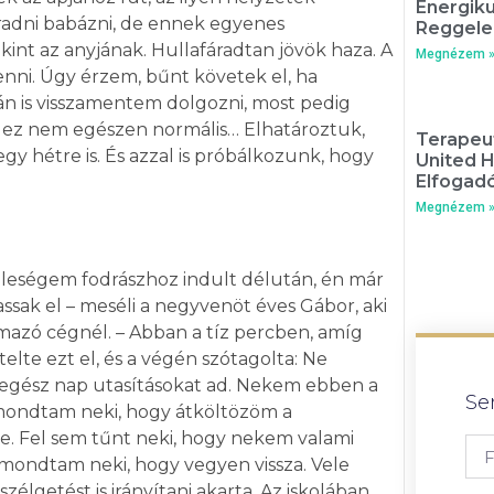
Energik
adni babázni, de ennek egyenes
Reggele
t az anyjának. Hullafáradtan jövök haza. A
Megnézem 
enni. Úgy érzem, bűnt követek el, ha
tán is visszamentem dolgozni, most pedig
 ez nem egészen normális… Elhatároztuk,
Terapeut
y hétre is. És azzal is próbálkozunk, hogy
United 
Elfogadó
Megnézem 
feleségem fodrászhoz indult délután, én már
sak el – meséli a negyvenöt éves Gábor, aki
azó cégnél. – Abban a tíz percben, amíg
elte ezt el, és a végén szótagolta: Ne
n egész nap utasításokat ad. Nekem ebben a
Se
mondtam neki, hogy átköltözöm a
te. Fel sem tűnt neki, hogy nekem valami
 mondtam neki, hogy vegyen vissza. Vele
lgetést is irányítani akarta. Az iskolában