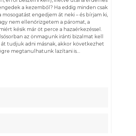
n, erről beszélni kell!), illetve utána érdemes
kiengedek a kezemből? Ha eddig minden csak
a mosogatást engedjem át neki – és bírjam ki,
gy nem ellenőrizgetem a páromat, a
iért késik már öt perce a hazaérkezéssel.
lsősorban az önmagunk iránti bizalmat kell
t át tudjuk adni másnak, akkor következhet
gre megtanulhatunk lazítani is…