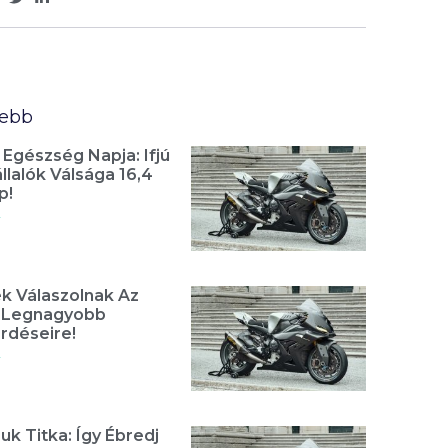
sebb
 Egészség Napja: Ifjú
lalók Válsága 16,4
p!
»
k Válaszolnak Az
t Legnagyobb
rdéseire!
»
uk Titka: Így Ébredj