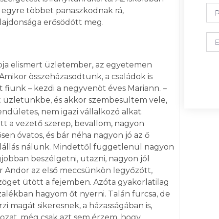
s egyre többet panaszkodnak rá,
ulajdonsága erősödött meg.
pja elismert üzletember, az egyetemen
s. Amikor összeházasodtunk, a családok is
t fiunk – kezdi a negyvenöt éves Mariann. –
t üzletünkbe, és akkor szembesültem vele,
dületes, nem igazi vállalkozó alkat.
tt a vezető szerep, bevallom, nagyon
sen óvatos, és bár néha nagyon jó az ő
elállás nálunk. Mindettől függetlenül nagyon
egjobban beszélgetni, utazni, nagyon jól
or Andor az első meccsünkön legyőzött,
zöget ütött a fejemben. Azóta gyakorlatilag
zalékban hagyom őt nyerni. Talán furcsa, de
zi magát sikeresnek, a házasságában is,
ozat, még csak azt sem érzem, hogy