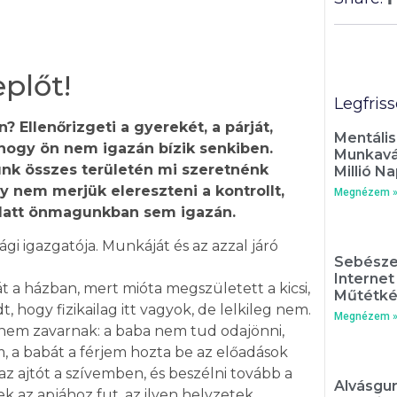
plőt!
Legfris
 Ellenőrizgeti a gyerekét, a párját,
Mentális
 hogy ön nem igazán bízik senkiben.
Munkavál
ünk összes területén mi szeretnénk
Millió Na
gy nem merjük elereszteni a kontrollt,
Megnézem 
alatt önmagunkban sem igazán.
gi igazgatója. Munkáját és az azzal járó
Sebésze
Interne
t a házban, mert mióta megszületett a kicsi,
Műtétké
 hogy fizikailag itt vagyok, de lelkileg nem.
Megnézem 
y nem zavarnak: a baba nem tud odajönni,
m, a babát a férjem hozta be az előadások
 az ajtót a szívemben, és beszélni tovább a
Alvásgur
 az apjához fut, az ilyen helyzetek