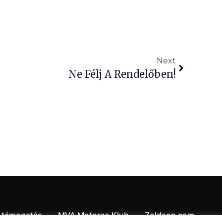
Next
Ne Félj A Rendelőben!
 támogatás
MVA Motoros Klub
Zoldseg.com