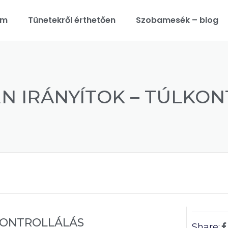
am
Tünetekről érthetően
Szobamesék – blog
N IRÁNYÍTOK – TÚLKO
LKONTROLLÁLÁS
Share: