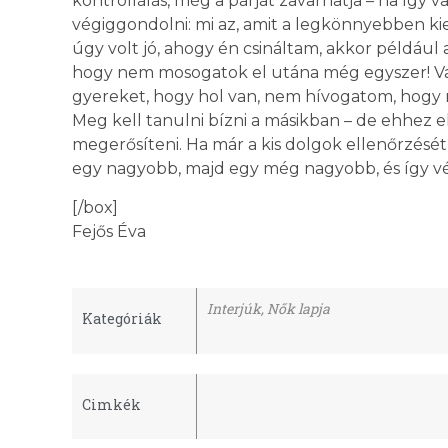
kontrollálás, még a párját zavarhatja – ha így va
végiggondolni: mi az, amit a legkönnyebben 
úgy volt jó, ahogy én csináltam, akkor például 
hogy nem mosogatok el utána még egyszer! Va
gyereket, hogy hol van, nem hívogatom, hogy m
Meg kell tanulni bízni a másikban – de ehhez e
megerősíteni. Ha már a kis dolgok ellenőrzésé
egy nagyobb, majd egy még nagyobb, és így vé
[/box]
Fejős Éva
Interjúk
,
Nők lapja
Kategóriák
Cimkék