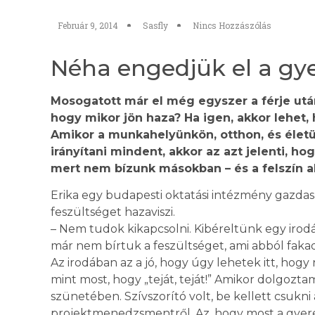
Február 9, 2014
Sasfly
Nincs Hozzászólás
Néha engedjük el a gye
Mosogatott már el még egyszer a férje után?
hogy mikor jön haza? Ha igen, akkor lehet,
Amikor a munkahelyünkön, otthon, és élet
irányítani mindent, akkor az azt jelenti, ho
mert nem bízunk másokban – és a felszín 
Erika egy budapesti oktatási intézmény gazdasá
feszültséget hazaviszi.
– Nem tudok kikapcsolni. Kibéreltünk egy irodá
már nem bírtuk a feszültséget, ami abból fakadt,
Az irodában az a jó, hogy úgy lehetek itt, hog
mint most, hogy „teját, teját!” Amikor dolgozta
szünetében. Szívszorító volt, be kellett csukni
projektmenedzsmentről. Az, hogy most a gyerek