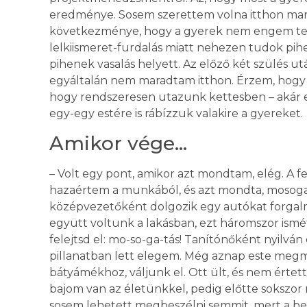
eredménye. Sosem szerettem volna itthon mar
következménye, hogy a gyerek nem engem tekin
lelkiismeret-furdalás miatt nehezen tudok pih
pihenek vasalás helyett. Az előző két szülés u
egyáltalán nem maradtam itthon. Érzem, hogy
hogy rendszeresen utazunk kettesben – akár eg
egy-egy estére is rábízzuk valakire a gyereket.
Amikor vége…
– Volt egy pont, amikor azt mondtam, elég. A 
hazaértem a munkából, és azt mondta, mosogas
középvezetőként dolgozik egy autókat forgalm
együtt voltunk a lakásban, ezt háromszor ismét
felejtsd el: mo-so-ga-tás! Tanítónőként nyilvá
pillanatban lett elegem. Még aznap este meg
bátyámékhoz, váljunk el. Ott ült, és nem értet
bajom van az életünkkel, pedig előtte sokszor
sosem lehetett megbeszélni semmit, mert a beszé