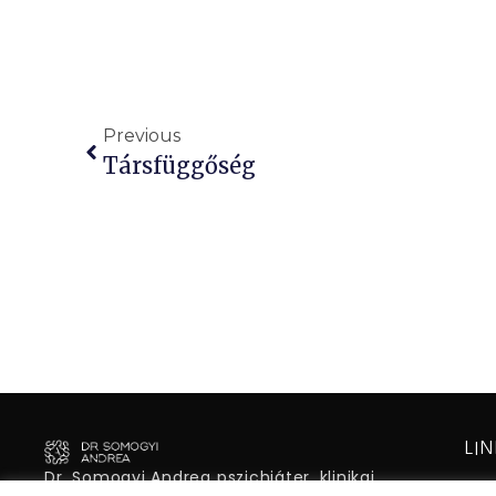
Previous
Társfüggőség
LI
Dr. Somogyi Andrea pszichiáter, klinikai