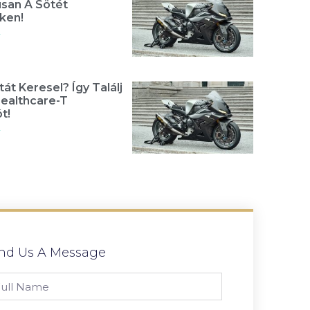
usan A Sötét
ken!
»
át Keresel? Így Találj
Healthcare-T
t!
»
nd Us A Message