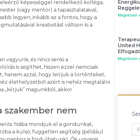
Energik
ó beleérző képességgel rendelkező kolléga,
Reggele
mester (vagy mentor) a tapasztalataival,
Megnézem 
ebb legyen, inkább az a fontos, hogy a
gmutatásával kreativitást váltson ki a
Terapeut
United 
Elfogadó
n vagyunk, és nincs senki a
Megnézem 
óírás is segíthet, hiszen ezzel nemcsak
 hanem azzal, hogy leírjuk a történteket,
héz élethelyzetből azért is nehéz megtalálni
a „kiírjuk” magunkból, akkor
, a szakember nem
Se
merős: hiába mondjuk el a gondunkat,
zóba a külső, független segítség (például
agy paphoz is fordulhatunk). Ők ugyanis