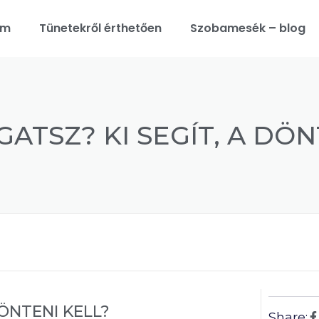
am
Tünetekről érthetően
Szobamesék – blog
GATSZ? KI SEGÍT, A DÖN
DÖNTENI KELL?
Share: