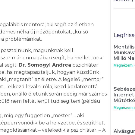
legalábbis mentora, aki segít az életben
 érdemes néha új nézőpontokat, „külső
Legfris
a problémáinkat.
Mentális
apasztalnunk, magunknak kell
Munkavál
szor már önmagában segít, ha mellettünk
Millió Na
al segít.
Dr. Somogyi Andrea
pszichiáter
Megnézem 
része, ha megtapasztaljuk, hogyan küzdünk
aki „megtanít” az életre. A legelső „mentor”
 – elkezd leválni róla, kezd korlátozottá
Sebésze
iekben, önálló életünk során pedig már számos
Interne
Műtétké
zülő nem feltétlenül tud segíteni (például
Megnézem 
, míg egy független „mester” – aki
éppen vonódik be a helyzetbe, és segíthet,
megoldásainkat – vélekedik a pszichiáter. – A
Alvásgur