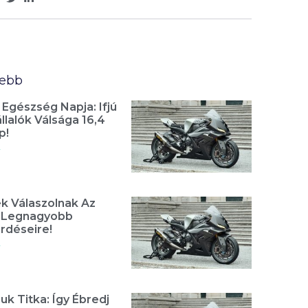
sebb
 Egészség Napja: Ifjú
lalók Válsága 16,4
p!
»
k Válaszolnak Az
t Legnagyobb
rdéseire!
»
uk Titka: Így Ébredj