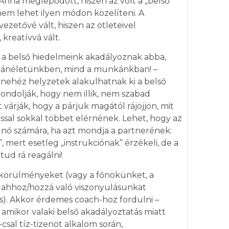
e. Anna meglepődött, hiszen az volt a „belső
em lehet ilyen módon közelíteni. A
ezetővé vált, hiszen az ötleteivel
 kreatívvá vált.
n a belső hiedelmeink akadályoznak abba,
gánéletünkben, mind a munkánkban! –
 nehéz helyzetek alakulhatnak ki a belső
ondolják, hogy nem illik, nem szabad
várják, hogy a párjuk magától rájöjjön, mit
ssal sokkal többet elérnének. Lehet, hogy az
 nő számára, ha azt mondja a partnerének:
, mert esetleg „instrukciónak” érzékeli, de a
tud rá reagálni!
 körülményeket (vagy a főnökünket, a
 ahhoz/hozzá való viszonyulásunkat
is). Akkor érdemes coach-hoz fordulni –
 amikor valaki belső akadályoztatás miatt
sal tíz-tizenöt alkalom során,