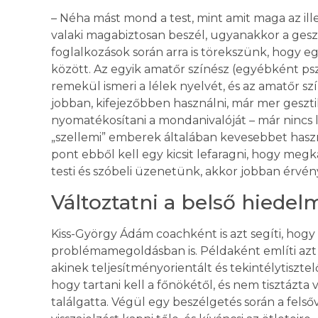
– Néha mást mond a test, mint amit maga az ill
valaki magabiztosan beszél, ugyanakkor a gesz
foglalkozások során arra is törekszünk, hogy e
között. Az egyik amatőr színész (egyébként ps
remekül ismeri a lélek nyelvét, és az amatőr sz
jobban, kifejezőbben használni, már mer geszt
nyomatékosítani a mondanivalóját – már nincs l
„szellemi” emberek általában kevesebbet hasz
pont ebből kell egy kicsit lefaragni, hogy meg
testi és szóbeli üzenetünk, akkor jobban érv
Változtatni a belső hiedel
Kiss-György Ádám coachként is azt segíti, hogy
problémamegoldásban is. Példaként említi az
akinek teljesítményorientált és tekintélytisztel
hogy tartani kell a főnökétől, és nem tisztázta 
találgatta. Végül egy beszélgetés során a fel