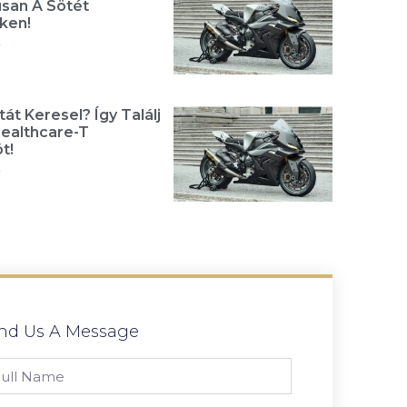
usan A Sötét
ken!
»
át Keresel? Így Találj
Healthcare-T
t!
»
nd Us A Message