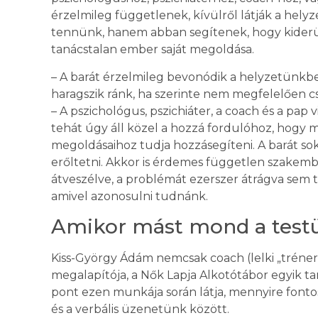
érzelmileg függetlenek, kívülről látják a hel
tennünk, hanem abban segítenek, hogy kiderülj
tanácstalan ember saját megoldása.
– A barát érzelmileg bevonódik a helyzetünkbe
haragszik ránk, ha szerinte nem megfelelően
– A pszichológus, pszichiáter, a coach és a pap
tehát úgy áll közel a hozzá fordulóhoz, hogy mégi
megoldásaihoz tudja hozzásegíteni. A barát sok
erőltetni. Akkor is érdemes független szakem
átveszélve, a problémát ezerszer átrágva sem t
amivel azonosulni tudnánk.
Amikor mást mond a test
Kiss-György Ádám nemcsak coach (lelki „tréne
megalapítója, a Nők Lapja Alkotótábor egyik tan
pont ezen munkája során látja, mennyire font
és a verbális üzenetünk között.