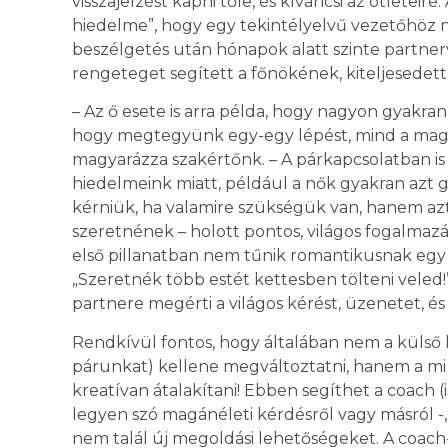
visszajelzést kapni tőle, és kíváncsi az ötleteir
hiedelme”, hogy egy tekintélyelvű vezetőhöz n
beszélgetés után hónapok alatt szinte partnerv
rengeteget segített a főnökének, kiteljesedett,
– Az ő esete is arra példa, hogy nagyon gyakra
hogy megtegyünk egy-egy lépést, mind a ma
magyarázza szakértőnk. – A párkapcsolatban is
hiedelmeink miatt, például a nők gyakran azt g
kérniük, ha valamire szükségük van, hanem azt 
szeretnének – holott pontos, világos fogalmazá
első pillanatban nem tűnik romantikusnak egy
„Szeretnék több estét kettesben tölteni veled!”
partnere megérti a világos kérést, üzenetet, és 
Rendkívül fontos, hogy általában nem a külső
párunkat) kellene megváltoztatni, hanem a mi
kreatívan átalakítani! Ebben segíthet a coach (
legyen szó magánéleti kérdésről vagy másról -,
nem talál új megoldási lehetőségeket. A coach-c