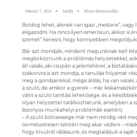
Február 7, 2014
Sasfly
Nincs Hozzászólás
Boldog lehet, akinek van igazi „mestere”, vagy 
eligazodni. Ha nincs ilyen ismerősün, akkor is
szemet” keresni, hogy könnyebben megoldjuk 
Bár azt mondják, mindent magunknak kell kit
megbirkóznunk a problémás helyzetekkel, sok
áll valaki, aki csupán a jelenlétével, a biztatásáv
szakorvos is azt mondja, a tanulási folyamat 
meg a gondjainkkal, mégis áldás, ha van valaki, 
a szülő, de amikor a gyerek – már kiskamaszként
válni a szülő tanítási lehetősége, és a később
olyan helyzettel találkozhatunk, amelyben a s
bizonyos munkahelyi problémák esetén).
– A szülő bölcsessége már nem mindig véd meg
természetesen szintén meg akar védeni – másk
hogy kívülről rálássunk, és megtaláljuk a saját 