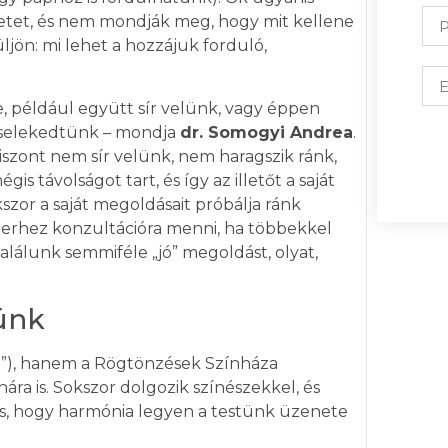
yzetet, és nem mondják meg, hogy mit kellene
ön: mi lehet a hozzájuk forduló,
, például együtt sír velünk, vagy éppen
 cselekedtünk – mondja
dr. Somogyi Andrea
.
 viszont nem sír velünk, nem haragszik ránk,
s távolságot tart, és így az illetőt a saját
szor a saját megoldásait próbálja ránk
berhez konzultációra menni, ha többekkel
alálunk semmiféle „jó” megoldást, olyat,
ünk
r”), hanem a Rögtönzések Színháza
ára is. Sokszor dolgozik színészekkel, és
os, hogy harmónia legyen a testünk üzenete