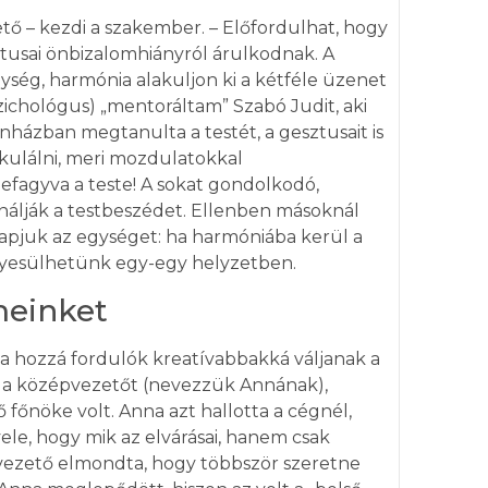
ető – kezdi a szakember. – Előfordulhat, hogy
tusai önbizalomhiányról árulkodnak. A
gység, harmónia alakuljon ki a kétféle üzenet
zichológus) „mentoráltam” Szabó Judit, aki
ínházban megtanulta a testét, a gesztusait is
ikulálni, meri mozdulatokkal
efagyva a teste! A sokat gondolkodó,
nálják a testbeszédet. Ellenben másoknál
kapjuk az egységet: ha harmóniába kerül a
ényesülhetünk egy-egy helyzetben.
meinket
 a hozzá fordulók kreatívabbakká váljanak a
t a középvezetőt (nevezzük Annának),
ő főnöke volt. Anna azt hallotta a cégnél,
vele, hogy mik az elvárásai, hanem csak
sővezető elmondta, hogy többször szeretne