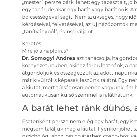
„mester” persze bárki lehet: egy tapasztalt, j
egy tanár, de akár egy barát vagy barátnő is. A 
bölcsességével segít. Nem szükséges, hogy idős
kérdéseivel, felvetéseivel, az új nézőpontok me
„tanítványból”, és inspirálja őt.
Keretes
Mire jó a naplóírás?
Dr. Somogyi Andrea
azt tanácsolja, ha gondba
környezetünkben, akihez fordulhatnánk, a napl
átgondoljuk és összegezzük az adott napunkat,
már kívülről is képesek leszünk rálátni. Egy ne
a kiutat, mert túlságosan benne vagyunk, ám h
automatikusan külső szemmel is ráláthatunk.
A barát lehet ránk dühös
Esetenként persze nem elég egy barát, egy is
mégsem találjuk meg a kiutat. Ilyenkor jöhet s
pszichológushoz, pszichiáterhez, coach-hoz, v