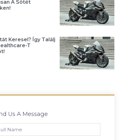
usan A Sötét
ken!
»
át Keresel? Így Találj
Healthcare-T
t!
»
nd Us A Message