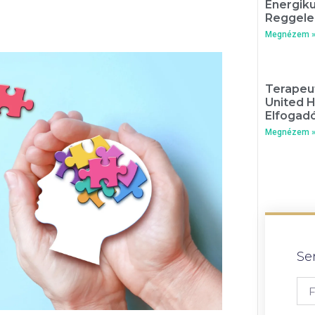
Energik
Reggele
Megnézem 
Terapeut
United 
Elfogadó
Megnézem 
Se