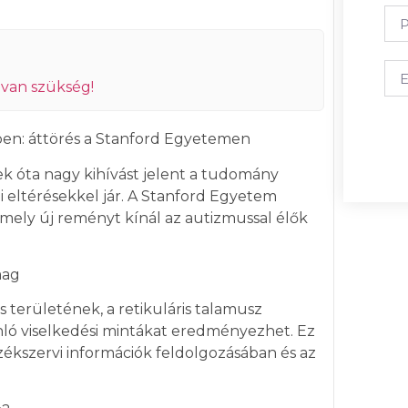
 van szükség!
en: áttörés a Stanford Egyetemen
k óta nagy kihívást jelent a tudomány
i eltérésekkel jár. A Stanford Egyetem
amely új reményt kínál az autizmussal élők
mag
s területének, a retikuláris talamusz
nló viselkedési mintákat eredményezhet. Ez
rzékszervi információk feldolgozásában és az