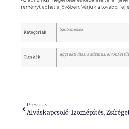
Az autizmus megértése és kezelése terén jelen
reményt adhat a jövőben. Várjuk a további fej
Szobamesék
Kategóriák
agyi aktivitás
,
autizmus
,
elvonási tü
Cimkék
Previous
Alváskapcsoló: Izomépítés, Zsíréget