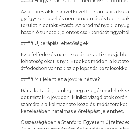
#### Hogyan sikerült a tünetek visszafordítás
Az áttörés akkor következett be, amikor a kut
gyógyszerekkel és neuromodulációs technikákka
terület hiperaktivitását. Az eredmények lenyű
hasonló tünetek jelentős csökkenését figyelt
#### Új terápiás lehetőségek
Ez a felfedezés nem csupán az autizmus jobb 
lehetőségeket is nyit. Érdekes módon, a kutat
átfedésben vannak az epilepsziás kezelésekkel,
#### Mit jelent ez a jövőre nézve?
Bár a kutatás jelenleg még az egérmodellek sz
optimisták. A jövőbeni klinikai vizsgálatok so
számára is alkalmazható kezelési módszereket ki
kezelésében hatalmas előrelépést jelenthet.
Összességében a Stanford Egyetem új felfede