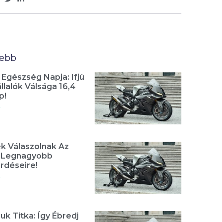
sebb
 Egészség Napja: Ifjú
lalók Válsága 16,4
p!
»
k Válaszolnak Az
t Legnagyobb
rdéseire!
»
uk Titka: Így Ébredj