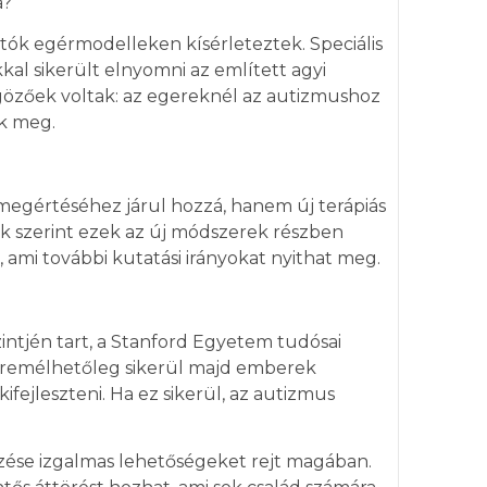
a?
atók egérmodelleken kísérleteztek. Speciális
l sikerült elnyomni az említett agyi
gözőek voltak: az egereknél az autizmushoz
ék meg.
megértéséhez járul hozzá, hanem új terápiás
ók szerint ezek az új módszerek részben
 ami további kutatási irányokat nyithat meg.
intjén tart, a Stanford Egyetem tudósai
rán remélhetőleg sikerül majd emberek
fejleszteni. Ha ez sikerül, az autizmus
zése izgalmas lehetőségeket rejt magában.