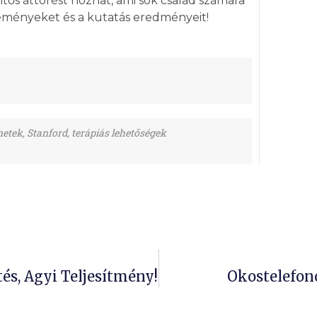
tős áttörést hozhat, ami sok család számára
leményeket és a kutatás eredményeit!
netek
,
Stanford
,
terápiás lehetőségek
és, Agyi Teljesítmény!
Okostelefono