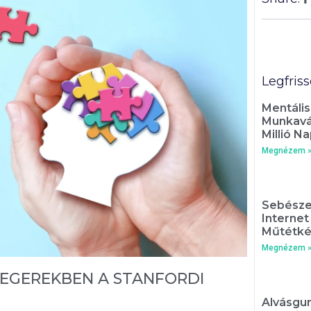
Legfris
Mentális
Munkavál
Millió Na
Megnézem 
Sebésze
Interne
Műtétké
Megnézem 
 EGEREKBEN A STANFORDI
Alvásgur