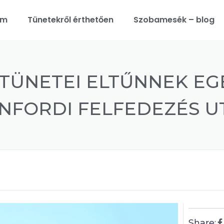
am
Tünetekről érthetően
Szobamesék – blog
 TÜNETEI ELTŰNNEK EG
NFORDI FELFEDEZÉS U
Share: