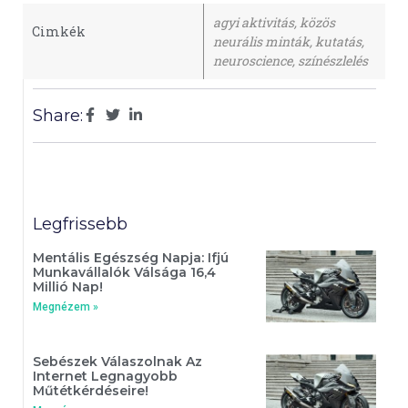
agyi aktivitás
,
közös
Cimkék
neurális minták
,
kutatás
,
neuroscience
,
színészlelés
Share:
Legfrissebb
Mentális Egészség Napja: Ifjú
Munkavállalók Válsága 16,4
Millió Nap!
Megnézem »
Sebészek Válaszolnak Az
Internet Legnagyobb
Műtétkérdéseire!