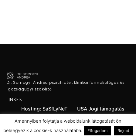
Dr. Somogyi Andrea pszichiáter, klinikai farmakológus és
igazságügyi szakértő
LINKEK
Hosting: SaSfLyNeT
USA Jogi támogatás
Jogi támogatás
MVA Motoros Klub
Amennyiben folytatja a weboldalunk látogatását ön
beleegyezik a cookie-k használatába.
Elfogadom
Reject
Zoldseg.com
Dekoráció