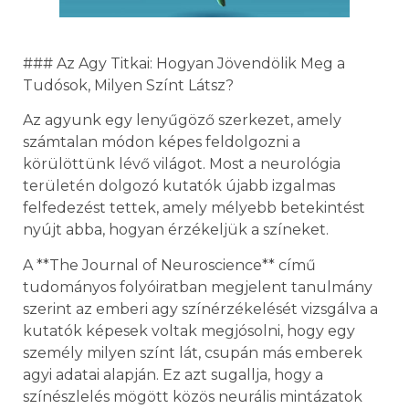
### Az Agy Titkai: Hogyan Jövendölik Meg a
Tudósok, Milyen Színt Látsz?
Az agyunk egy lenyűgöző szerkezet, amely
számtalan módon képes feldolgozni a
körülöttünk lévő világot. Most a neurológia
területén dolgozó kutatók újabb izgalmas
felfedezést tettek, amely mélyebb betekintést
nyújt abba, hogyan érzékeljük a színeket.
A **The Journal of Neuroscience** című
tudományos folyóiratban megjelent tanulmány
szerint az emberi agy színérzékelését vizsgálva a
kutatók képesek voltak megjósolni, hogy egy
személy milyen színt lát, csupán más emberek
agyi adatai alapján. Ez azt sugallja, hogy a
színészlelés mögött közös neurális mintázatok