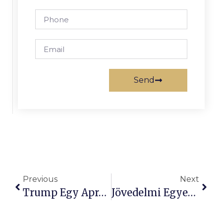
Send
Previous
Next
Trump Egy Apró Részlete Radikálisan Átalakítja A Bevándorlást!
Jövedelmi Egyenlőtlenség: Hatással Van A Gyerekek Agyára!