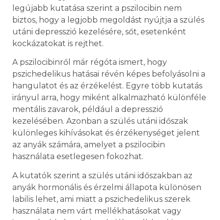
legújabb kutatása szerint a pszilocibin nem
biztos, hogy a legjobb megoldást nyújtja a szülés
utáni depresszió kezelésére, sőt, esetenként
kockázatokat is rejthet.
A pszilocibinről már régóta ismert, hogy
pszichedelikus hatásai révén képes befolyásolni a
hangulatot és az érzékelést. Egyre több kutatás
irányul arra, hogy miként alkalmazható különféle
mentális zavarok, például a depresszió
kezelésében. Azonban a szülés utáni időszak
különleges kihívásokat és érzékenységet jelent
az anyák számára, amelyet a pszilocibin
használata esetlegesen fokozhat.
A kutatók szerint a szülés utáni időszakban az
anyák hormonális és érzelmi állapota különösen
labilis lehet, ami miatt a pszichedelikus szerek
használata nem várt mellékhatásokat vagy