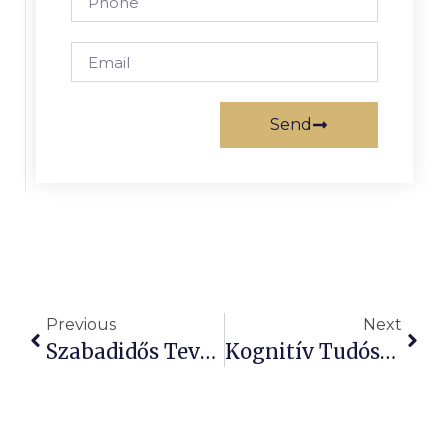
Send
Previous
Next
Szabadidős Tevékenységek: Növelik A Tinédzserek Önbecsülését!
Kognitív Tudósok Felfedik, Miért Tűnnek Ki A Mondatok!