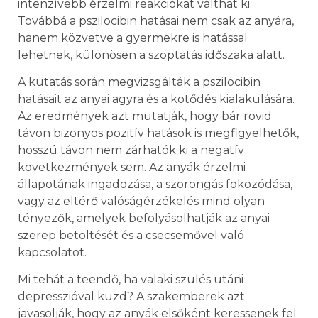
intenzívebb érzelmi reakciókat válthat ki.
Továbbá a pszilocibin hatásai nem csak az anyára,
hanem közvetve a gyermekre is hatással
lehetnek, különösen a szoptatás időszaka alatt.
A kutatás során megvizsgálták a pszilocibin
hatásait az anyai agyra és a kötődés kialakulására.
Az eredmények azt mutatják, hogy bár rövid
távon bizonyos pozitív hatások is megfigyelhetők,
hosszú távon nem zárhatók ki a negatív
következmények sem. Az anyák érzelmi
állapotának ingadozása, a szorongás fokozódása,
vagy az eltérő valóságérzékelés mind olyan
tényezők, amelyek befolyásolhatják az anyai
szerep betöltését és a csecsemővel való
kapcsolatot.
Mi tehát a teendő, ha valaki szülés utáni
depresszióval küzd? A szakemberek azt
javasolják, hogy az anyák elsőként keressenek fel