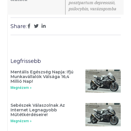
posztpartum depresszió
,
psilocybin
,
varázsgomba
Share:
Legfrissebb
Mentális Egészség Napja: Ifjú
Munkavállalók Válsága 16,4
Millió Nap!
Megnézem »
Sebészek Válaszolnak Az
Internet Legnagyobb
Műtétkérdéseire!
Megnézem »