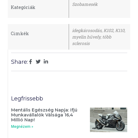
Szobamesék
Kategóriák
idegkárosodás
,
K102
,
K110
,
Cimkék
myelin hüvely
,
több
sclerosis
Share:
Legfrissebb
Mentális Egészség Napja: Ifjú
Munkavállalók Válsága 16,4
Millió Nap!
Megnézem »