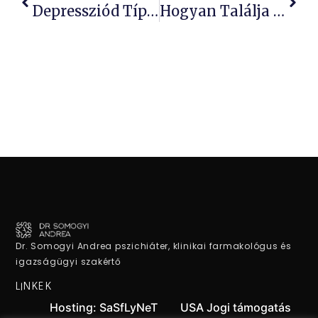
Depressziód Típusa Meghatározhatja Jövőbeli Egészséged!
Hogyan Találja Meg A Boldogságot A 4 Idősből 1?
Dr. Somogyi Andrea pszichiáter, klinikai farmakológus és
igazságügyi szakértő
LINKEK
Hosting: SaSfLyNeT
USA Jogi támogatás