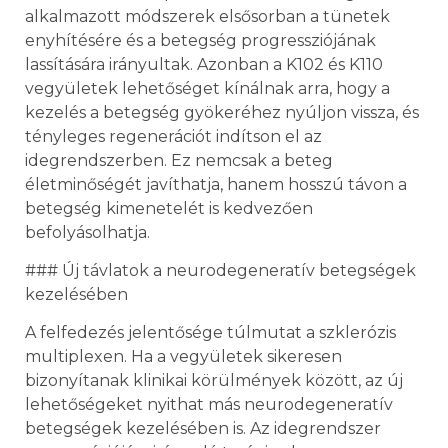
alkalmazott módszerek elsősorban a tünetek
enyhítésére és a betegség progressziójának
lassítására irányultak. Azonban a K102 és K110
vegyületek lehetőséget kínálnak arra, hogy a
kezelés a betegség gyökeréhez nyúljon vissza, és
tényleges regenerációt indítson el az
idegrendszerben. Ez nemcsak a beteg
életminőségét javíthatja, hanem hosszú távon a
betegség kimenetelét is kedvezően
befolyásolhatja.
### Új távlatok a neurodegeneratív betegségek
kezelésében
A felfedezés jelentősége túlmutat a szklerózis
multiplexen. Ha a vegyületek sikeresen
bizonyítanak klinikai körülmények között, az új
lehetőségeket nyithat más neurodegeneratív
betegségek kezelésében is. Az idegrendszer