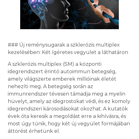
### Új reménysugarak a szklerózis multiplex
kezelésében: Két ígéretes vegyület a láthatáron
A szklerózis multiplex (SM) a központi
idegrendszert érintő autoimmun betegség,
amely világszerte emberek millióinak életét
nehezíti meg. A betegség során az
immunrendszer tévesen támadja meg a myelin
hüvelyt, amely az idegrostokat védi, és ez komoly
idegrendszeri károsodásokat okozhat. A kutatók
évek óta keresik a megoldást erre a kihívásra, és
most úgy tűnik, hogy két új vegyület formájában
áttörést érhetünk el.