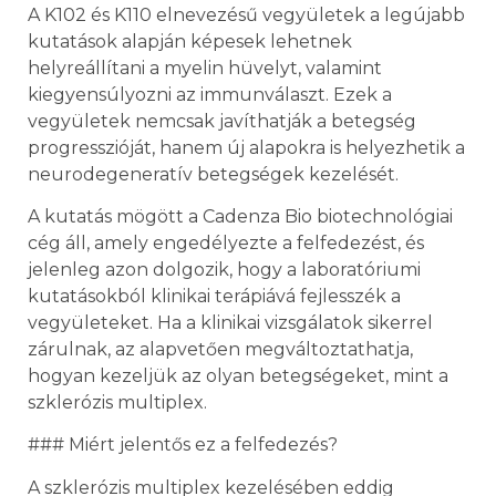
A K102 és K110 elnevezésű vegyületek a legújabb
kutatások alapján képesek lehetnek
helyreállítani a myelin hüvelyt, valamint
kiegyensúlyozni az immunválaszt. Ezek a
vegyületek nemcsak javíthatják a betegség
progresszióját, hanem új alapokra is helyezhetik a
neurodegeneratív betegségek kezelését.
A kutatás mögött a Cadenza Bio biotechnológiai
cég áll, amely engedélyezte a felfedezést, és
jelenleg azon dolgozik, hogy a laboratóriumi
kutatásokból klinikai terápiává fejlesszék a
vegyületeket. Ha a klinikai vizsgálatok sikerrel
zárulnak, az alapvetően megváltoztathatja,
hogyan kezeljük az olyan betegségeket, mint a
szklerózis multiplex.
### Miért jelentős ez a felfedezés?
A szklerózis multiplex kezelésében eddig