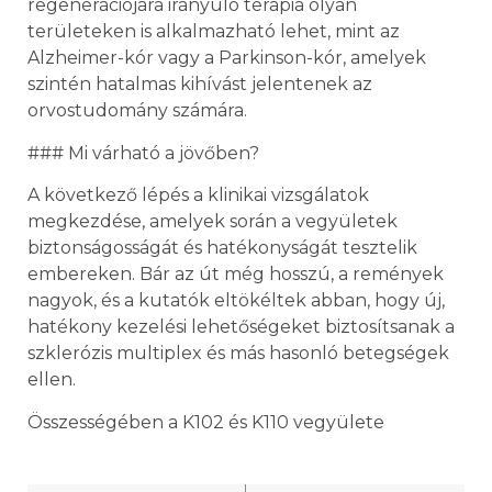
regenerációjára irányuló terápia olyan
területeken is alkalmazható lehet, mint az
Alzheimer-kór vagy a Parkinson-kór, amelyek
szintén hatalmas kihívást jelentenek az
orvostudomány számára.
### Mi várható a jövőben?
A következő lépés a klinikai vizsgálatok
megkezdése, amelyek során a vegyületek
biztonságosságát és hatékonyságát tesztelik
embereken. Bár az út még hosszú, a remények
nagyok, és a kutatók eltökéltek abban, hogy új,
hatékony kezelési lehetőségeket biztosítsanak a
szklerózis multiplex és más hasonló betegségek
ellen.
Összességében a K102 és K110 vegyülete