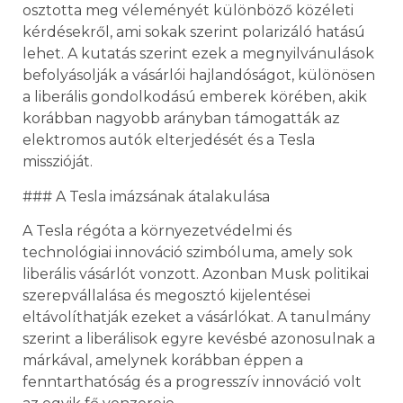
osztotta meg véleményét különböző közéleti
kérdésekről, ami sokak szerint polarizáló hatású
lehet. A kutatás szerint ezek a megnyilvánulások
befolyásolják a vásárlói hajlandóságot, különösen
a liberális gondolkodású emberek körében, akik
korábban nagyobb arányban támogatták az
elektromos autók elterjedését és a Tesla
misszióját.
### A Tesla imázsának átalakulása
A Tesla régóta a környezetvédelmi és
technológiai innováció szimbóluma, amely sok
liberális vásárlót vonzott. Azonban Musk politikai
szerepvállalása és megosztó kijelentései
eltávolíthatják ezeket a vásárlókat. A tanulmány
szerint a liberálisok egyre kevésbé azonosulnak a
márkával, amelynek korábban éppen a
fenntarthatóság és a progresszív innováció volt