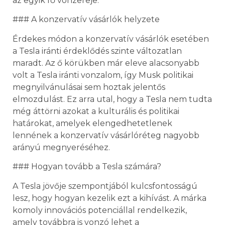
az egyik fő vonzereje.
### A konzervatív vásárlók helyzete
Érdekes módon a konzervatív vásárlók esetében
a Tesla iránti érdeklődés szinte változatlan
maradt. Az ő körükben már eleve alacsonyabb
volt a Tesla iránti vonzalom, így Musk politikai
megnyilvánulásai sem hoztak jelentős
elmozdulást. Ez arra utal, hogy a Tesla nem tudta
még áttörni azokat a kulturális és politikai
határokat, amelyek elengedhetetlenek
lennének a konzervatív vásárlóréteg nagyobb
arányú megnyeréséhez.
### Hogyan tovább a Tesla számára?
A Tesla jövője szempontjából kulcsfontosságú
lesz, hogy hogyan kezelik ezt a kihívást. A márka
komoly innovációs potenciállal rendelkezik,
amely továbbra is vonzó lehet a