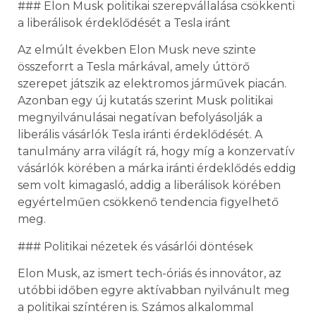
### Elon Musk politikai szerepvállalása csökkenti
a liberálisok érdeklődését a Tesla iránt
Az elmúlt években Elon Musk neve szinte
összeforrt a Tesla márkával, amely úttörő
szerepet játszik az elektromos járművek piacán.
Azonban egy új kutatás szerint Musk politikai
megnyilvánulásai negatívan befolyásolják a
liberális vásárlók Tesla iránti érdeklődését. A
tanulmány arra világít rá, hogy míg a konzervatív
vásárlók körében a márka iránti érdeklődés eddig
sem volt kimagasló, addig a liberálisok körében
egyértelműen csökkenő tendencia figyelhető
meg.
### Politikai nézetek és vásárlói döntések
Elon Musk, az ismert tech-óriás és innovátor, az
utóbbi időben egyre aktívabban nyilvánult meg
a politikai színtéren is. Számos alkalommal