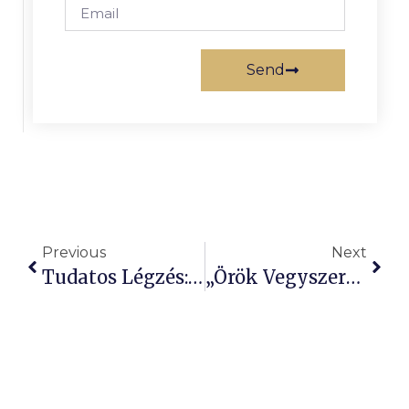
Send
Previous
Next
Tudatos Légzés: Összhangba Hozza Az Agyat És A Testet!
„Örök Vegyszerek” Hatása: Agyfejlődés-Változások Gyerekeknél!