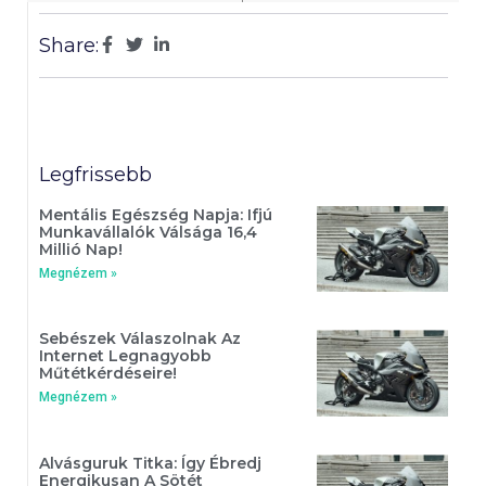
Share:
Legfrissebb
Mentális Egészség Napja: Ifjú
Munkavállalók Válsága 16,4
Millió Nap!
Megnézem »
Sebészek Válaszolnak Az
Internet Legnagyobb
Műtétkérdéseire!
Megnézem »
Alvásguruk Titka: Így Ébredj
Energikusan A Sötét