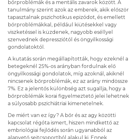
bőrproblémák és a mentális zavarok között. A
tanulmány szerint azok az emberek, akik először
tapasztalnak pszichotikus epizódot, és emellett
bőrproblémákkal, például kiütésekkel vagy
viszketéssel is küzdenek, nagyobb eséllyel
szenvednek depressziótól és öngyilkossági
gondolatoktól.
A kutatás során megállapították, hogy ezeknél a
betegeknél 25%-os arányban fordulnak elő
öngyilkossági gondolatok, míg azoknál, akiknél
nincsenek bőrproblémák, ez az arány mindössze
7%. Ez a jelentős különbség azt sugallja, hogy a
bőrproblémák korai figyelmeztető jelei lehetnek
a súlyosabb pszichiátriai kimenetelnek.
De miért van ez így? A bőr és az agy közötti
kapcsolat régóta ismert, hiszen mindkettő az
embriológiai fejlődés során ugyanabból az
alapvető sejtcsoportból alakul ki. Ennek