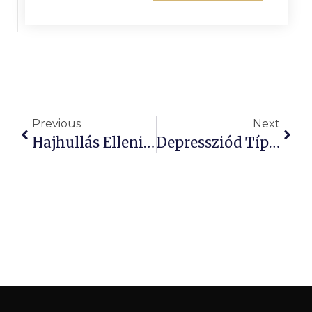
Previous
Next
Hajhullás Elleni Tabletta: Depresszió És Öngyilkosság Kockázat!
Depressziód Típusa Meghatározhatja Jövőbeli Egészséged!