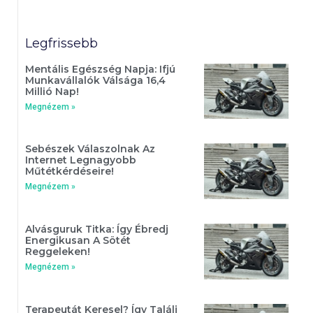
Legfrissebb
Mentális Egészség Napja: Ifjú
Munkavállalók Válsága 16,4
Millió Nap!
Megnézem »
Sebészek Válaszolnak Az
Internet Legnagyobb
Műtétkérdéseire!
Megnézem »
Alvásguruk Titka: Így Ébredj
Energikusan A Sötét
Reggeleken!
Megnézem »
Terapeutát Keresel? Így Találj