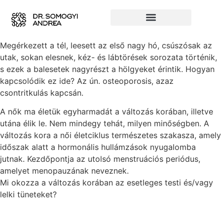
Megérkezett a tél, leesett az első nagy hó, csúszósak az
utak, sokan elesnek, kéz- és lábtörések sorozata történik,
s ezek a balesetek nagyrészt a hölgyeket érintik. Hogyan
kapcsolódik ez ide? Az ún. osteoporosis, azaz
csontritkulás kapcsán.
A nők ma életük egyharmadát a változás korában, illetve
utána élik le. Nem mindegy tehát, milyen minőségben. A
változás kora a női életciklus természetes szakasza, amely
időszak alatt a hormonális hullámzások nyugalomba
jutnak. Kezdőpontja az utolsó menstruációs periódus,
amelyet menopauzának neveznek.
Mi okozza a változás korában az esetleges testi és/vagy
lelki tüneteket?