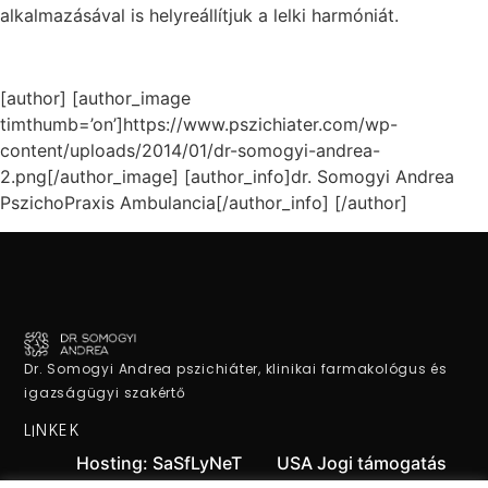
alkalmazásával is helyreállítjuk a lelki harmóniát.
[author] [author_image
timthumb=’on’]https://www.pszichiater.com/wp-
content/uploads/2014/01/dr-somogyi-andrea-
2.png[/author_image] [author_info]dr. Somogyi Andrea
PszichoPraxis Ambulancia[/author_info] [/author]
Dr. Somogyi Andrea pszichiáter, klinikai farmakológus és
igazságügyi szakértő
LINKEK
Hosting: SaSfLyNeT
USA Jogi támogatás