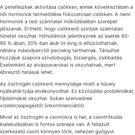
A petefészkek aktivitása csökken, ennek következtében a
női hormonok termelődése fokozatosan csökken. A nemi
hormonok a test számtalan működésében szerepet
játszanak. Érthető, hogy csökkenő szintjük számtalan
tünetet okozhat. Hőhullámok jelentkeznek az esetek 60-
90 %-ában, 20%-ban akár öt évig is elhúzódhatnak,
néhány másodperctől percekig tarthatnak. Társulhat
hozzájuk szapora szívdobogás, bizsergés, zsibbadás.
Esetenként az alvászavarokat is okozhatnak, mert
ébresztő hatásuk lehet.
Az ösztrogén csökkent mennyisége miatt a hüvely
nyálkahártyája elvékonyodhat. Ez közösülési problémákat,
fájdalmakat okozhat. Sokan szenvednek
vizeletcsepegéstől (inkontinenciától).
Mivel az ösztrogén a csontokra is hat, a csontritkulás
kialakulásában is fontos szerepe van. A fellazult
szerkezetű csont könnyen törik, nehezen gyógyul.