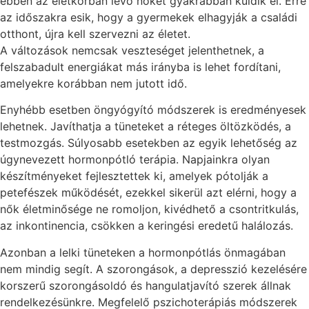
ebben az életkorban lévő nőket gyakrabban küldik el. Erre
az időszakra esik, hogy a gyermekek elhagyják a családi
otthont, újra kell szervezni az életet.
A változások nemcsak veszteséget jelenthetnek, a
felszabadult energiákat más irányba is lehet fordítani,
amelyekre korábban nem jutott idő.
Enyhébb esetben öngyógyító módszerek is eredményesek
lehetnek. Javíthatja a tüneteket a réteges öltözködés, a
testmozgás. Súlyosabb esetekben az egyik lehetőség az
úgynevezett hormonpótló terápia. Napjainkra olyan
készítményeket fejlesztettek ki, amelyek pótolják a
petefészek működését, ezekkel sikerül azt elérni, hogy a
nők életminősége ne romoljon, kivédhető a csontritkulás,
az inkontinencia, csökken a keringési eredetű halálozás.
Azonban a lelki tüneteken a hormonpótlás önmagában
nem mindig segít. A szorongások, a depresszió kezelésére
korszerű szorongásoldó és hangulatjavító szerek állnak
rendelkezésünkre. Megfelelő pszichoterápiás módszerek