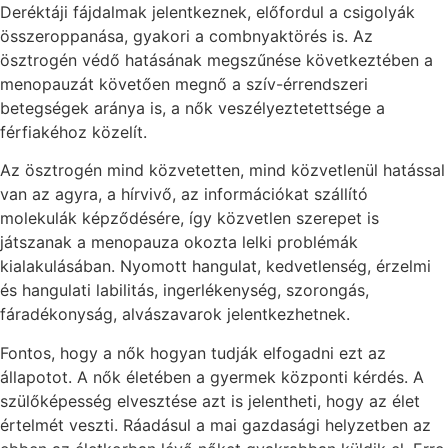
Deréktáji fájdalmak jelentkeznek, előfordul a csigolyák
összeroppanása, gyakori a combnyaktörés is. Az
ösztrogén védő hatásának megszűnése következtében a
menopauzát követően megnő a szív-érrendszeri
betegségek aránya is, a nők veszélyeztetettsége a
férfiakéhoz közelít.
Az ösztrogén mind közvetetten, mind közvetlenül hatással
van az agyra, a hírvivő, az információkat szállító
molekulák képződésére, így közvetlen szerepet is
játszanak a menopauza okozta lelki problémák
kialakulásában. Nyomott hangulat, kedvetlenség, érzelmi
és hangulati labilitás, ingerlékenység, szorongás,
fáradékonyság, alvászavarok jelentkezhetnek.
Fontos, hogy a nők hogyan tudják elfogadni ezt az
állapotot. A nők életében a gyermek központi kérdés. A
szülőképesség elvesztése azt is jelentheti, hogy az élet
értelmét veszti. Ráadásul a mai gazdasági helyzetben az